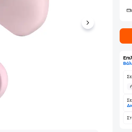
Επι
Βάλ
Σ
Σε
Δι
Σ