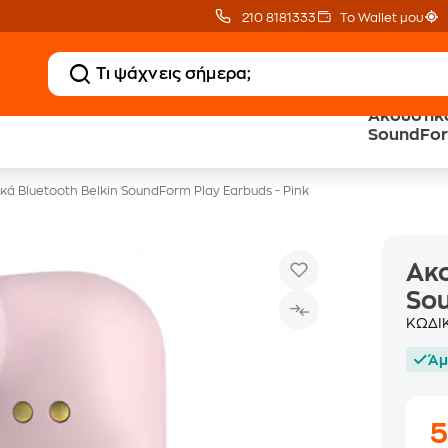
210 8181333
Το Wallet μου
Ακουστικά
Δώρο ΑΙ courses
Δωρεάν BoxNow
SoundForm
αξίας 150€
για 1 χρόνο!
κά Bluetooth Belkin SoundForm Play Earbuds - Pink
Ακο
Sou
ΚΩΔΙ
Άμ