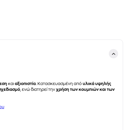
εση
και
αξιοπιστία
. Κατασκευασμένη από
υλικά υψηλής
σχεδιασμό
, ενώ διατηρεί την
χρήση των κουμπιών και των
ου