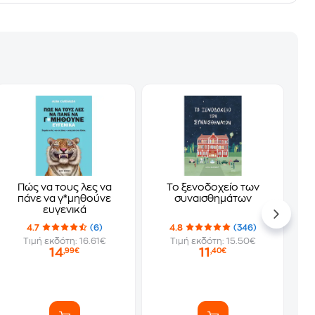
Πώς να τους λες να
Το ξενοδοχείο των
πάνε να γ*μηθούνε
συναισθημάτων
ευγενικά
4.7
(6)
4.8
(346)
Τιμή εκδότη: 16.61€
Τιμή εκδότη: 15.50€
14
11
,99€
,40€