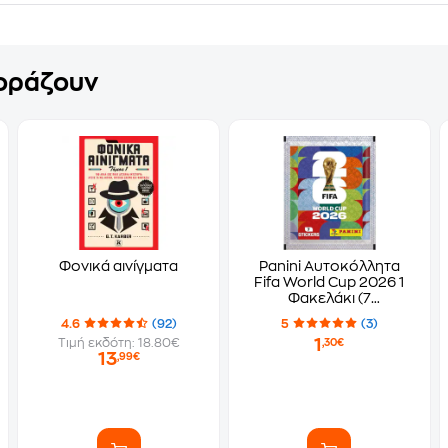
γοράζουν
Φονικά αινίγματα
Panini Αυτοκόλλητα
Fifa World Cup 2026 1
Φακελάκι (7
Αυτοκόλλητα)
4.6
(92)
5
(3)
1
Τιμή εκδότη: 18.80€
,30€
13
,99€