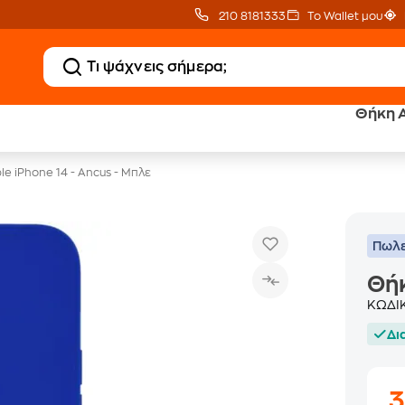
210 8181333
Το Wallet μου
Θήκη A
Δώρο ΑΙ courses
Δωρεάν BoxNow
αξίας 150€
για 1 χρόνο!
e iPhone 14 - Ancus - Μπλε
Πωλε
Θήκ
ΚΩΔΙ
Δι