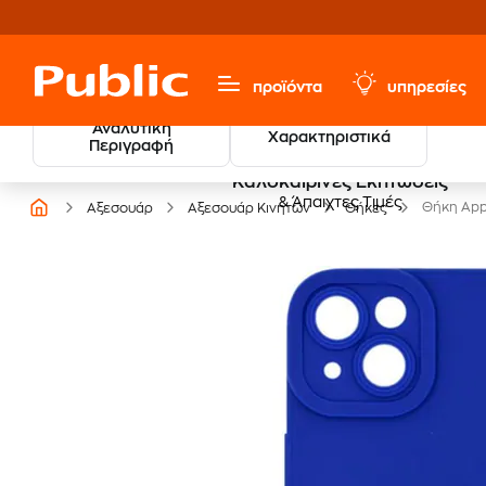
προϊόντα
υπηρεσίες
Αναλυτική
Χαρακτηριστικά
Περιγραφή
Καλοκαιρινές Εκπτώσεις
& Άπαιχτες Τιμές
Θήκη Appl
Αξεσουάρ
Αξεσουάρ Κινητών
Θήκες