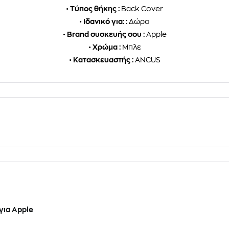
•
Τύπος θήκης :
Back Cover
•
Ιδανικό για: :
Δώρο
•
Brand συσκευής σου :
Apple
•
Χρώμα :
Μπλε
•
Κατασκευαστής :
ANCUS
για Apple