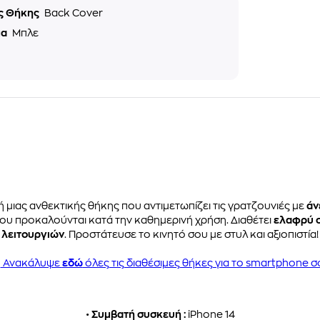
ς Θήκης
Back Cover
μα
Μπλε
ή μιας ανθεκτικής θήκης που αντιμετωπίζει τις γρατζουνιές με
άν
που προκαλούνται κατά την καθημερινή χρήση. Διαθέτει
ελαφρύ 
λειτουργιών
. Προστάτευσε το κινητό σου με στυλ και αξιοπιστία!
Ανακάλυψε
εδώ
όλες τις διαθέσιμες θήκες για το smartphone σ
•
Συμβατή συσκευή :
iPhone 14