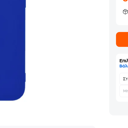
Επι
Βάλ
Σ
Μη