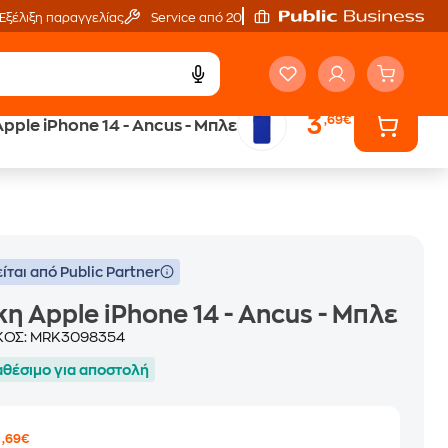
Εξέλιξη παραγγελίας
Service από 20'
3
,69€
pple iPhone 14 - Ancus - Μπλε
Trade & Save
επιστροφή κινητού
ίται από Public Partner
η Apple iPhone 14 - Ancus - Μπλε
ΚΟΣ:
MRK3098354
αθέσιμο για αποστολή
3
,69€