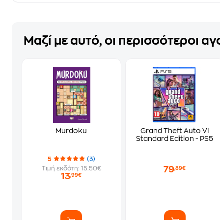
Μαζί με αυτό, οι περισσότεροι α
Murdoku
Grand Theft Auto VI
Standard Edition - PS5
5
(3)
79
Τιμή εκδότη: 15.50€
,89€
13
,99€