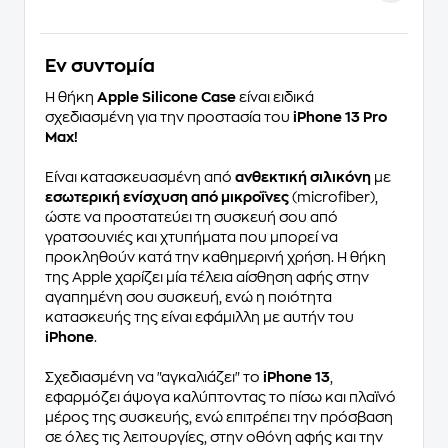
Eν συντομία
Η θήκη
Apple Silicone Case
είναι ειδικά
σχεδιασμένη για την προστασία του
iPhone 13 Pro
Max!
Είναι κατασκευασμένη από
ανθεκτική σιλικόνη
με
εσωτερική ενίσχυση από μικροΐνες
(microfiber),
ώστε να προστατεύει τη συσκευή σου από
γρατσουνιές και χτυπήματα που μπορεί να
προκληθούν κατά την καθημερινή χρήση. Η θήκη
της
Apple
χαρίζει μία τέλεια αίσθηση αφής στην
αγαπημένη σου συσκευή, ενώ η ποιότητα
κατασκευής της είναι εφάμιλλη με αυτήν του
iPhone
.
Σχεδιασμένη να "αγκαλιάζει" το
iPhone 13
,
εφαρμόζει άψογα καλύπτοντας τo πίσω και πλαϊνό
μέρος της συσκευής, ενώ επιτρέπει την πρόσβαση
σε όλες τις λειτουργίες, στην οθόνη αφής και την