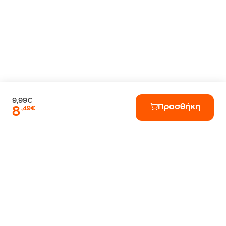
9,99€
Προσθήκη
8
,49€