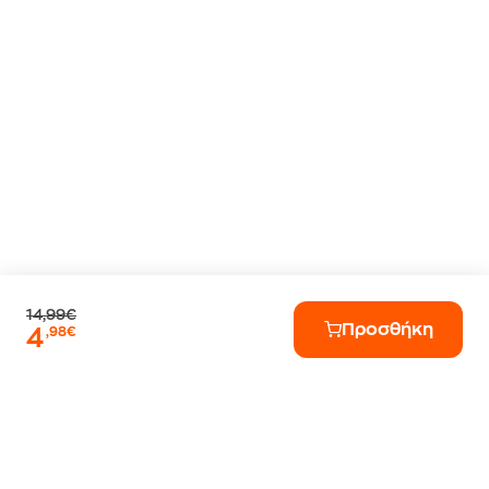
14,99€
Προσθήκη
4
,98€