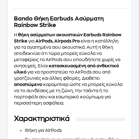
Bando Θήκη Earbuds Ασύρματη
Rainbow Strike
Η
θήκη ασύρματων ακουστικών Earbuds Rainbow
Strike
για
AirPods, Airpods Pro
είναι η κατάλληλη
για τα αγαπημένα σου ακουστικά. Αυτή η θήκη
αποδεικνύει ότι τώρα μπορείς εύκολα να
μεταφέρεις τα AirPods σου οπουδήποτε χωρίς να
ανησυχείς. Είναι
κατασκευασμένη από ανθεκτικό
υλικό
για να προστατεύει τα AirPods σου από
γρατζουνιές και άλλες φθορές. Διαθέτει
αποσπώμενο
καραμπίνερ ώστε να μπορείς εύκολα
να το συνδέσεις με τη ζώνη, την τσάντα ή το
πορτοφόλι σου και εσωτερικό κούμπωμα για
περισσότερη ασφάλεια.
Χαρακτηριστικά
Θήκη για AirPods