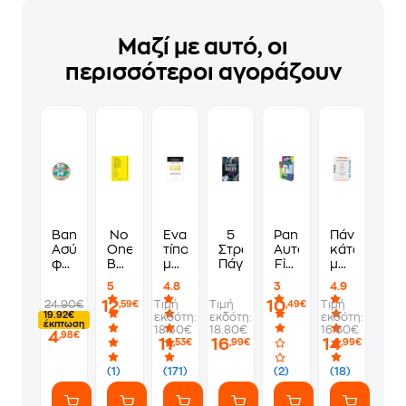
Μαζί με αυτό, οι
περισσότεροι αγοράζουν
Bando
No
Ένα
5
Panini
Πάνω,
Ασύρματος
One
τίποτα
Στρώματα
Αυτοκόλλητα
κάτω,
φορτιστής
Belongs
μπορεί
Πάγου
Fifa
μπροστά,
Frutty
Here
να
World
πίσω
5
4.8
3
4.9
More
αλλάξει
Cup
12
10
24.90€
Τιμή
Τιμή
Τιμή
,59€
,49€
Than
τα
2026
19.92€
εκδότη:
εκδότη:
εκδότη:
You
πάντα
Blister
έκπτωση
18.30€
18.80€
16.60€
4
,98€
11
16
14
,53€
,99€
,99€
(1)
(171)
(2)
(18)