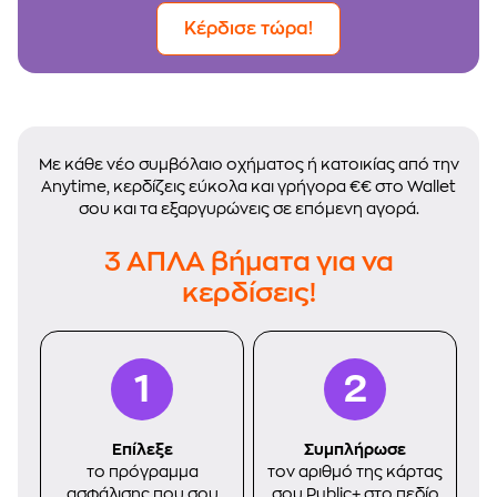
Κέρδισε τώρα!
Με κάθε νέο συμβόλαιο οχήματος ή κατοικίας από την
Αnytime, κερδίζεις εύκολα και γρήγορα €€ στο Wallet
σου και τα εξαργυρώνεις σε επόμενη αγορά.
3 ΑΠΛΑ βήματα για να
κερδίσεις!
Eπίλεξε
Συμπλήρωσε
το πρόγραμμα
τον αριθμό της κάρτας
ασφάλισης που σου
σου Public+ στο πεδίο