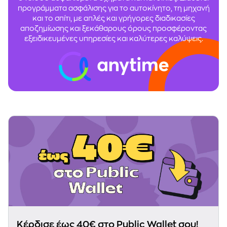
προγράμματα ασφάλισης για το αυτοκίνητο, τη μηχανή
και το σπίτι, με απλές και γρήγορες διαδικασίες
αποζημίωσης και ξεκάθαρους όρους προσφέροντας
εξειδικευμένες υπηρεσίες και καλύτερες καλύψεις.
Κέρδισε έως 40€ στο Public Wallet σου!