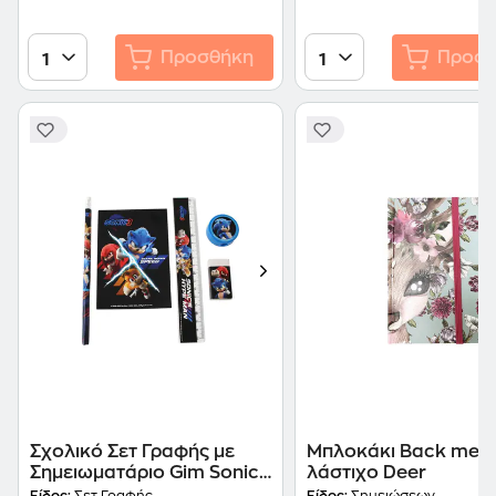
Προσθήκη
Προσθ
1
1
Σχολικό Σετ Γραφής με
Μπλοκάκι Back me u
Σημειωματάριο Gim Sonic
λάστιχο Deer
the Hedgehog 3