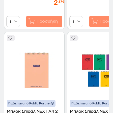
2
,87€
Προσθήκη
Προσθ
1
1
Πωλείται από Public Partner
Πωλείται από Public Partne
Μπλοκ Σπιράλ NEXT Α4 2
Μπλοκ Σπιράλ NEXT Α