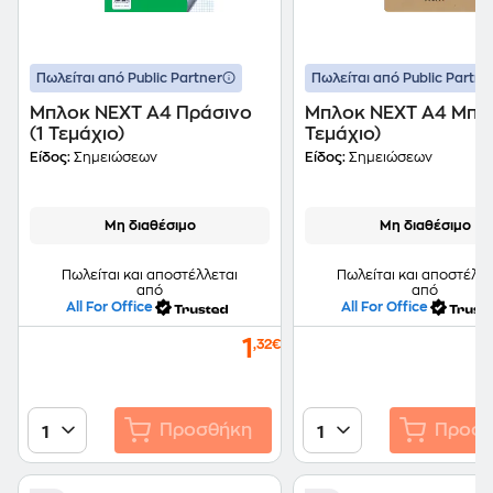
Πωλείται από Public Partner
Πωλείται από Public Partne
Μπλοκ NEXT Α4 Πράσινο
Μπλοκ NEXT Α4 Μπεζ
(1 Τεμάχιο)
Τεμάχιο)
Είδος:
Σημειώσεων
Είδος:
Σημειώσεων
Μη διαθέσιμο
Μη διαθέσιμο
Πωλείται και αποστέλλεται
Πωλείται και αποστέλλε
από
από
All For Office
All For Office
1
,32€
Προσθήκη
Προσθ
1
1