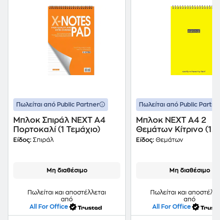
Πωλείται από Public Partner
Πωλείται από Public Partne
Μπλοκ Σπιράλ NEXT Α4
Μπλοκ NEXT Α4 2
Πορτοκαλί (1 Τεμάχιο)
Θεμάτων Κίτρινο (1
Τεμάχιο)
Είδος:
Σπιράλ
Είδος:
Θεμάτων
Μη διαθέσιμο
Μη διαθέσιμο
Πωλείται και αποστέλλεται
Πωλείται και αποστέλλε
από
από
All For Office
All For Office