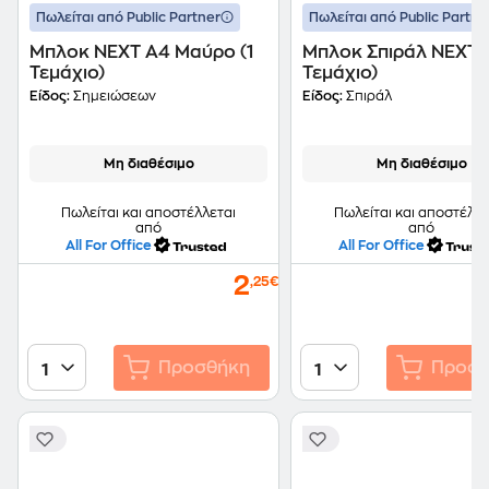
Πωλείται από Public Partner
Πωλείται από Public Partne
Μπλοκ NEXT Α4 Μαύρο (1
Μπλοκ Σπιράλ NEXT Α
Τεμάχιο)
Τεμάχιο)
Είδος:
Σημειώσεων
Είδος:
Σπιράλ
Μη διαθέσιμο
Μη διαθέσιμο
Πωλείται και αποστέλλεται
Πωλείται και αποστέλλε
από
από
All For Office
All For Office
2
,25€
Προσθήκη
Προσθ
1
1