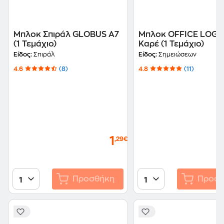
Μπλοκ Σπιράλ GLOBUS Α7
Μπλοκ OFFICE LOG 
(1 Τεμάχιο)
Καρέ (1 Τεμάχιο)
Είδος:
Σπιράλ
Είδος:
Σημειώσεων
4.6
(8)
4.8
(11)
1
,29€
Προσθήκη
Προσθ
1
1