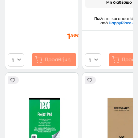
Μη διαθέσιμο
Πωλείται και αποστέλλε
από
HappyPlace.gr
1
,98€
Προσθήκη
Προσθ
1
1