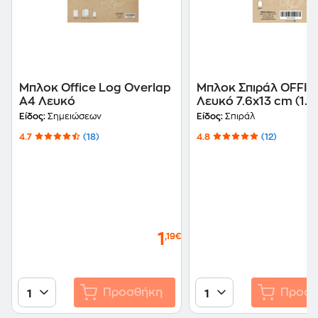
Μπλοκ Office Log Overlap
Μπλοκ Σπιράλ OFFIC
A4 Λευκό
Λευκό 7.6x13 cm (1
Τεμάχιο)
Είδος:
Σημειώσεων
Είδος:
Σπιράλ
4.7
(18)
4.8
(12)
1
,19€
Προσθήκη
Προσθ
1
1