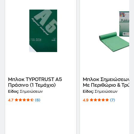
Μπλοκ TYPOTRUST Α5
Μπλοκ Σημειώσεων 
Πράσινο (1 Τεμάχιο)
Με Περιθώριο & Τρύπ
Πράσινο
Είδος:
Σημειώσεων
Είδος:
Σημειώσεων
4.7
(6)
4.9
(7)