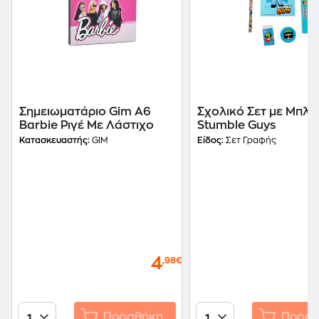
Σημειωματάριο Gim Α6
Σχολικό Σετ με Μπλο
Barbie Ριγέ Με Λάστιχο
Stumble Guys
Κατασκευαστής:
GIM
Είδος:
Σετ Γραφής
4
,98€
Προσθήκη
Προσθ
1
1