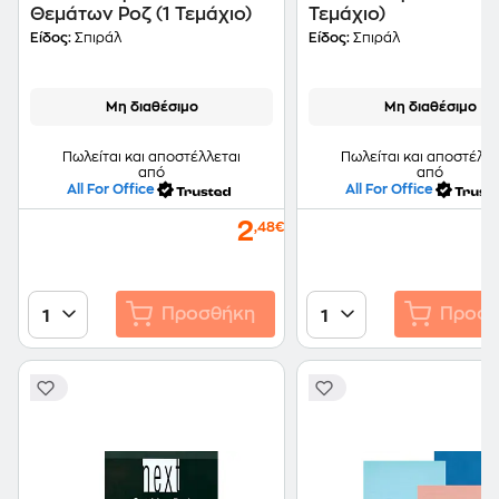
Θεμάτων Ροζ (1 Τεμάχιο)
Τεμάχιο)
Είδος:
Σπιράλ
Είδος:
Σπιράλ
Μη διαθέσιμο
Μη διαθέσιμο
Πωλείται και αποστέλλεται
Πωλείται και αποστέλλε
από
από
All For Office
All For Office
2
,48€
Προσθήκη
Προσθ
1
1