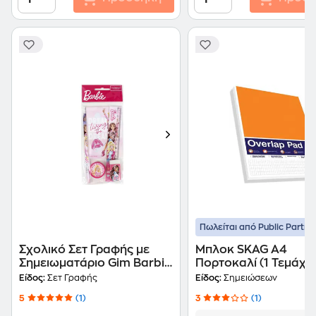
Πωλείται από Public Partne
Σχολικό Σετ Γραφής με
Μπλοκ SKAG Α4
Σημειωματάριο Gim Barbie
Πορτοκαλί (1 Τεμάχιο
Paints
Είδος:
Σετ Γραφής
Είδος:
Σημειώσεων
5
(1)
3
(1)