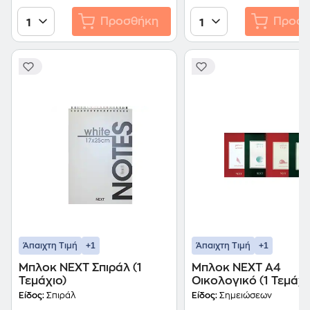
Προσθήκη
Προσθ
1
1
+1
+1
Άπαιχτη Τιμή
Άπαιχτη Τιμή
Μπλοκ NEXT Σπιράλ (1
Μπλοκ NEXT Α4
Τεμάχιο)
Οικολογικό (1 Τεμάχι
Είδος:
Σπιράλ
Είδος:
Σημειώσεων