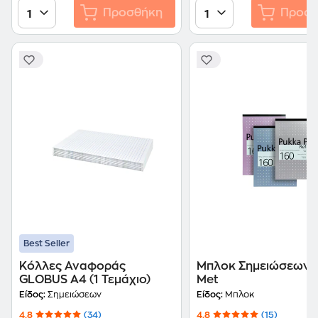
Προσθήκη
Προσθ
1
1
Best Seller
Κόλλες Αναφοράς
Μπλοκ Σημειώσεων 
GLOBUS Α4 (1 Τεμάχιο)
Met
Είδος:
Σημειώσεων
Είδος:
Μπλοκ
4.8
(34)
4.8
(15)