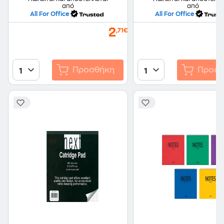
από
από
All For Office
All For Office
2
,71€
Προσθήκη
Προσθ
1
1