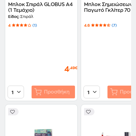
Μπλοκ Σπιράλ GLOBUS Α4
Μπλοκ Σημειώσεων
(1 Τεμάχιο)
Παγωτό Γκλίτερ 70 
(3 Σχέδια)
Είδος:
Σπιράλ
4
(1)
4.6
(7)
4
,49€
Προσθήκη
Προσθ
1
1