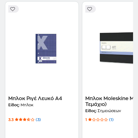
Μπλοκ Ριγέ Λευκό Α4
Μπλοκ Moleskine Μα
Τεμάχιο)
Είδος:
Μπλοκ
Είδος:
Σημειώσεων
3.3
(3)
1
(1)