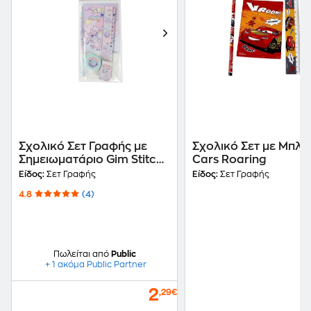
Σχολικό Σετ Γραφής με
Σχολικό Σετ με Μπλο
Σημειωματάριο Gim Stitch
Cars Roaring
Gen Z
Είδος:
Σετ Γραφής
Είδος:
Σετ Γραφής
4.8
(4)
Πωλείται από
Public
+ 1 ακόμα Public Partner
2
,29€