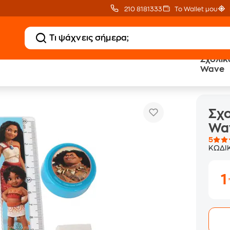
210 8181333
Το Wallet μου
Σχολικ
Wave
Σχολικό Σετ με Μπλοκ Gim Vaiana Wave
Σχο
Wa
5
ΚΩΔΙ