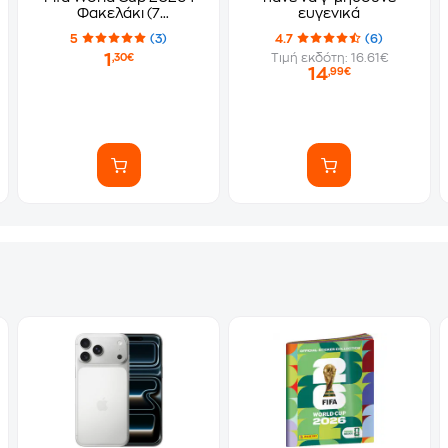
Φακελάκι (7
ευγενικά
Αυτοκόλλητα)
5
(3)
4.7
(6)
1
Τιμή εκδότη: 16.61€
,30€
14
,99€