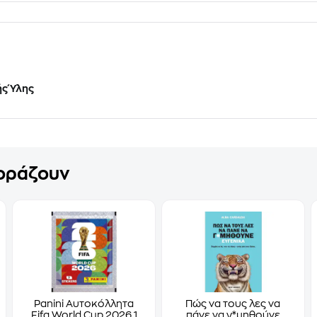
ής Ύλης
γοράζουν
Panini Αυτοκόλλητα
Πώς να τους λες να
Fifa World Cup 2026 1
πάνε να γ*μηθούνε