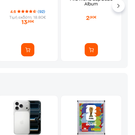
Album
4.6
(92)
2
Τιμή εκδότη: 18.80€
,90€
13
,99€