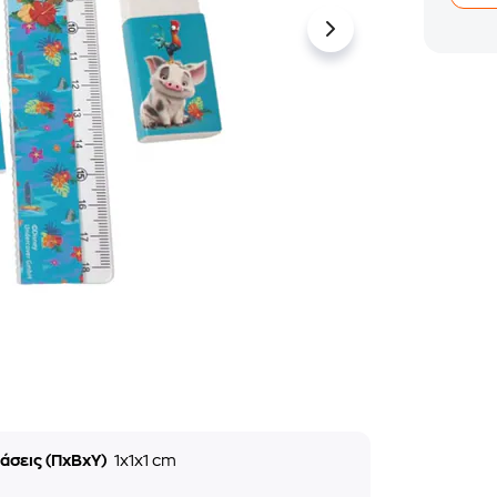
άσεις (ΠxΒxΥ)
1x1x1 cm