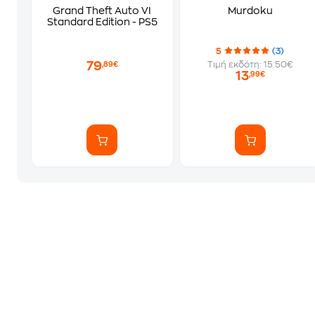
Grand Theft Auto VI
Murdoku
Standard Edition - PS5
5
(3)
79
Τιμή εκδότη: 15.50€
,89€
13
,99€