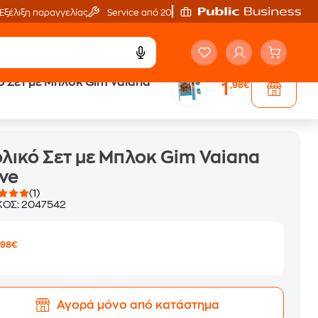
Εξέλιξη παραγγελίας
Service από 20'
ό Σετ με Μπλοκ Gim Vaiana
1
,98€
λικό Σετ με Μπλοκ Gim Vaiana
ve
(1)
ΚΟΣ:
2047542
1
,98€
Αγορά μόνο από κατάστημα