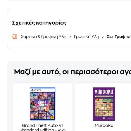
Σχετικές κατηγορίες
Χαρτικά & Γραφική Ύλη
Γραφική Ύλη
Σετ Γραφικ
Μαζί με αυτό, οι περισσότεροι α
Grand Theft Auto VI
Murdoku
Standard Edition - PS5