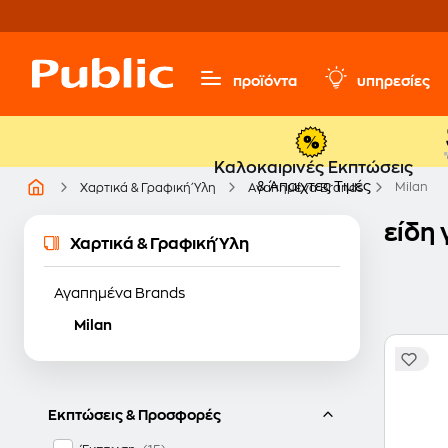
προϊόντα
υπηρεσίες
Καλοκαιρινές Εκπτώσεις
& Άπαιχτες Τιμές
Milan
Χαρτικά & Γραφική Ύλη
Αγαπημένα Brands
είδη 
Χαρτικά & Γραφική Ύλη
Αγαπημένα Brands
Milan
Εκπτώσεις & Προσφορές