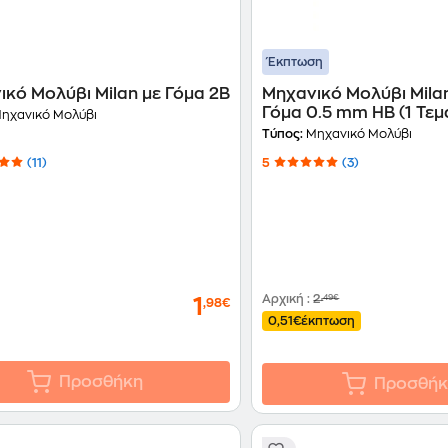
Έκπτωση
ικό Μολύβι Milan με Γόμα 2B
Μηχανικό Μολύβι Mila
Γόμα 0.5 mm HB (1 Τεμ
ηχανικό Μολύβι
Τύπος:
Μηχανικό Μολύβι
(11)
5
(3)
Αρχική
:
2
,49€
1
,98€
0,51€
έκπτωση
Προσθήκη
Προσθήκ