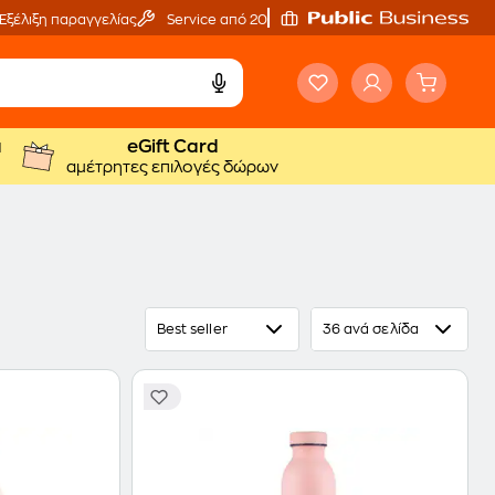
Εξέλιξη παραγγελίας
Service από 20'
ά
eGift Card
αμέτρητες επιλογές δώρων
Best seller
36 ανά σελίδα