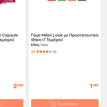
n Capsule
Γόμα Milan Look με Προστατευτική
Τεμάχιο)
Θήκη (1 Τεμάχιο)
Είδος:
Γόμα
4.7
(3)
2
1
,49€
,98€
η
Προσθήκη