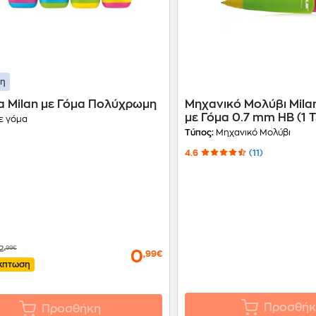
ση
α Milan με Γόμα Πολύχρωμη
Μηχανικό Μολύβι Mila
με Γόμα 0.7 mm HB (1 
 γόμα
Τύπος:
Μηχανικό Μολύβι
4.6
(11)
2
,99€
0
,99€
κπτωση
Προσθήκ
Προσθήκη