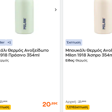
+1
ller
Έκπτωση
άλι Θερμός Ανοξείδωτο
Μπουκάλι Θερμός Ανο
1918 Πράσινο 354ml
Milan 1918 Άσπρο 354
ερμός
Είδος:
Θερμός
21
,90€
Αρχική
:
21
,90€
20
,89€
πτωση
1,01€
έκπτωση