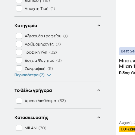
Έκπτωση
Άπαιχτη Τιμή
Κατηγορία
Αξεσουάρ Γραφείου
Αριθμομηχανές
Best Se
Γραφική Ύλη
Μπουκ
Δοχεία Φαγητού
Milan 
Ζωγραφική
Είδος:
Θ
Περισσότερα (7)
Το θέλω γρήγορα
Άμεσα Διαθέσιμο
Κατασκευαστής
Αρχική
:
MILAN
1,01€
έκ