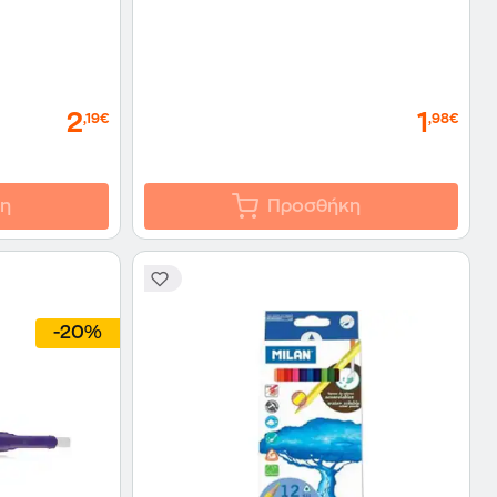
2
1
,19€
,98€
η
Προσθήκη
-20%