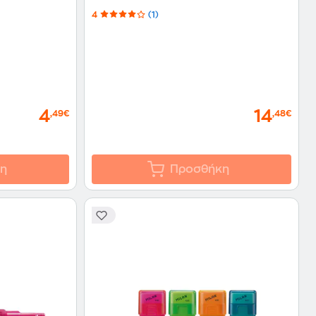
4
(1)
4
14
,49€
,48€
η
Προσθήκη