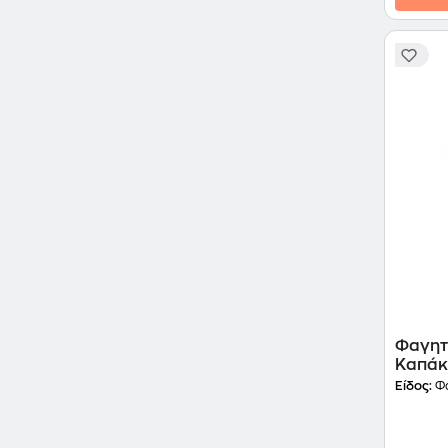
Φαγητ
Καπάκ
Είδος:
Φα