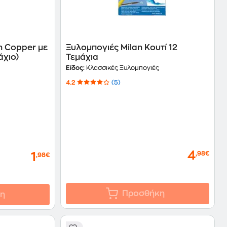
n Copper με
Ξυλομπογιές Milan Κουτί 12
άχιο)
Τεμάχια
Είδος:
Κλασσικές Ξυλομπογιές
4.2
(5)
4
,98€
1
,98€
Προσθήκη
η