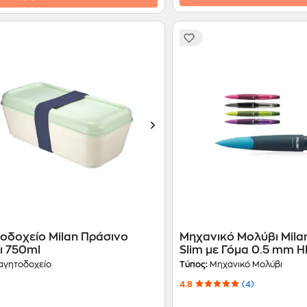
οδοχείο Milan Πράσινο
Μηχανικό Μολύβι Mila
ι 750ml
Slim με Γόμα 0.5 mm H
Τεμάχιο)
γητοδοχείο
Τύπος:
Μηχανικό Μολύβι
4.8
(4)