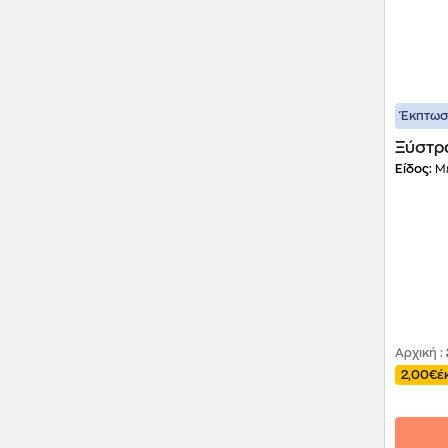
Έκπτω
Ξύστρ
Είδος:
Με
Αρχική
:
2,00€
έ