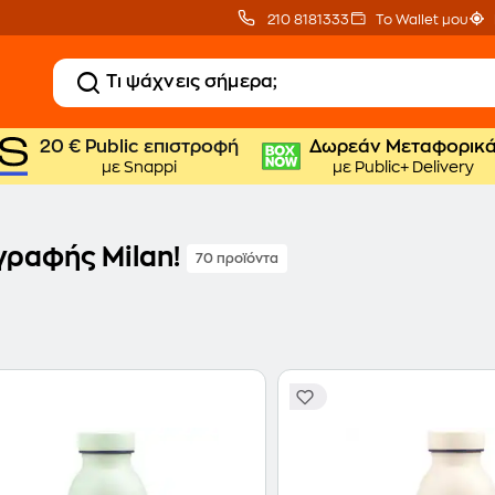
210 8181333
Το Wallet μου
20 € Public επιστροφή
Δωρεάν Μεταφορικ
με Snappi
με Public+ Delivery
γραφής Milan!
70 προϊόντα