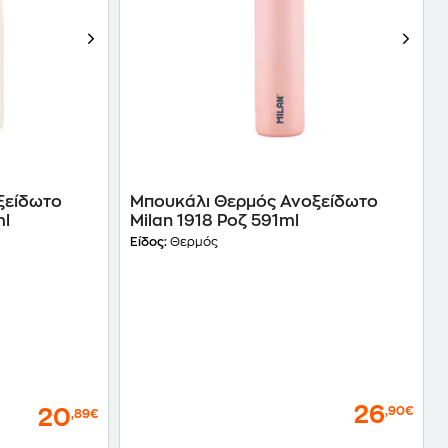
ξείδωτο
Μπουκάλι Θερμός Ανοξείδωτο
ml
Milan 1918 Ροζ 591ml
Είδος:
Θερμός
26
,90€
20
,89€