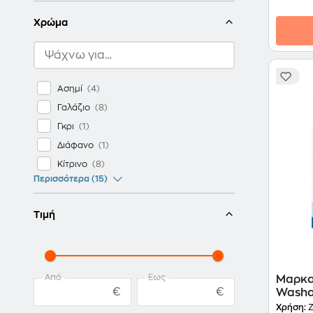
Χρώμα
Ασημί
Γαλάζιο
Γκρι
Διάφανο
Κίτρινο
Περισσότερα (15)
Τιμή
Από
Έως
Μαρκα
€
€
Washa
Χρήση:
Ζ