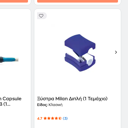
n Capsule
Ξύστρα Milan Διπλή (1 Τεμάχιο)
B (1
Είδος:
Κλασική
4.7
(3)