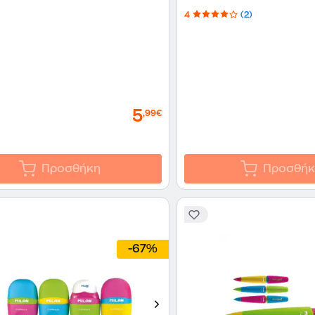
4
(2)
5
,99€
Προσθήκη
Προσθήκ
-67%