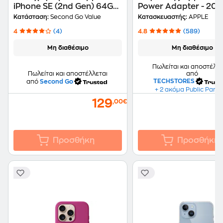
iPhone SE (2nd Gen) 64GB
Power Adapter - 20 W
Black second go value
Λευκό
Κατάσταση:
Second Go Value
Κατασκευαστής:
APPLE
Certified by iRepair
4
(4)
4.8
(589)
Μη διαθέσιμο
Μη διαθέσιμο
Πωλείται και αποστέλλε
από
Πωλείται και αποστέλλεται
TECHSTORES
από
Second Go
+ 2 ακόμα Public Partn
129
,00€
Προσθήκη
Προσθήκη