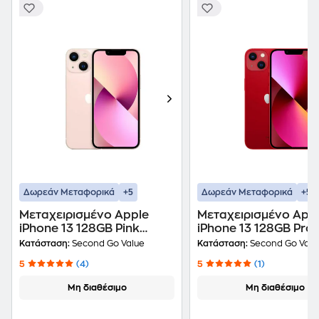
+5
+5
Δωρεάν Μεταφορικά
Δωρεάν Μεταφορικά
Μεταχειρισμένο Apple
Μεταχειρισμένο App
iPhone 13 128GB Pink
iPhone 13 128GB Pro
second go value Certified
Red second go value
Κατάσταση:
Second Go Value
Κατάσταση:
Second Go Valu
by iRepair
Certified by iRepair
5
(4)
5
(1)
Μη διαθέσιμο
Μη διαθέσιμο