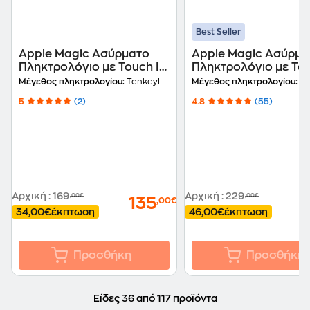
Best Seller
Apple Magic Ασύρματο
Apple Magic Ασύρμα
Πληκτρολόγιο με Touch ID
Πληκτρολόγιο με Tou
για Mac με Apple Silicon
για Mac με Apple Sil
Μέγεθος πληκτρολογίου:
Tenkeyless
Μέγεθος πληκτρολογίου:
Ful
(US)
(US)
5
(2)
4.8
(55)
Αρχική
:
169
Αρχική
:
229
,00€
,00€
135
,00€
34,00€
έκπτωση
46,00€
έκπτωση
Προσθήκη
Προσθήκη
Είδες 36 από 117 προϊόντα