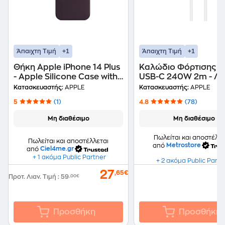
+1
+1
Άπαιχτη Τιμή
Άπαιχτη Τιμή
Θήκη Apple iPhone 14 Plus
Καλώδιο Φόρτισης A
- Apple Silicone Case with
USB-C 240W 2m - Λ
MagSafe - Elderberry
Κατασκευαστής:
APPLE
Κατασκευαστής:
APPLE
5
(1)
4.8
(78)
Μη διαθέσιμο
Μη διαθέσιμο
Πωλείται και αποστέλλε
Πωλείται και αποστέλλεται
από
Metrostore
από
Ciel4me.gr
+ 1 ακόμα Public Partner
+ 2 ακόμα Public Partn
27
,65€
Προτ. Λιαν. Τιμή
:
59
,00€
Προσθήκη
Προσθήκη