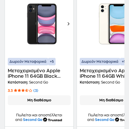
+5
+5
Δωρεάν Μεταφορικά
Δωρεάν Μεταφορικά
Μεταχειρισμένο Apple
Μεταχειρισμένο App
iPhone 11 64GB Black
iPhone 11 64GB Whit
second go Certified by
second go Certified 
Κατάσταση:
Second Go
Κατάσταση:
Second Go
iRepair
iRepair
3.3
(3)
Μη διαθέσιμο
Μη διαθέσιμο
Πωλείται και αποστέλλεται
Πωλείται και αποστέλλε
από
Second Go
από
Second Go