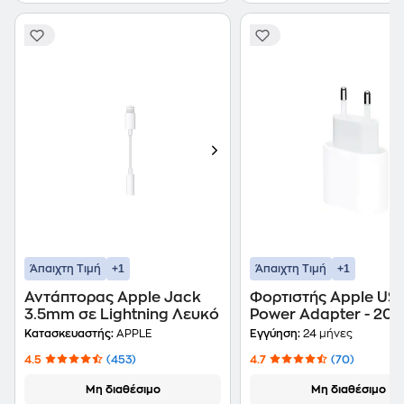
+1
+1
Άπαιχτη Τιμή
Άπαιχτη Τιμή
Αντάπτορας Apple Jack
Φορτιστής Apple US
3.5mm σε Lightning Λευκό
Power Adapter - 20 W
Λευκό
Κατασκευαστής:
APPLE
Εγγύηση:
24 μήνες
4.5
(453)
4.7
(70)
Μη διαθέσιμο
Μη διαθέσιμο