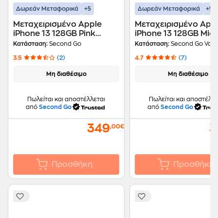
+5
+5
Δωρεάν Μεταφορικά
Δωρεάν Μεταφορικά
Μεταχειρισμένο Apple
Μεταχειρισμένο App
iPhone 13 128GB Pink
iPhone 13 128GB Midn
second go Certified by
second go value Cert
Κατάσταση:
Second Go
Κατάσταση:
Second Go Valu
iRepair
by iRepair
3.5
(2)
4.7
(7)
Μη διαθέσιμο
Μη διαθέσιμο
Πωλείται και αποστέλλεται
Πωλείται και αποστέλλε
από
Second Go
από
Second Go
349
3
,00€
Προσθήκη
Προσθήκη