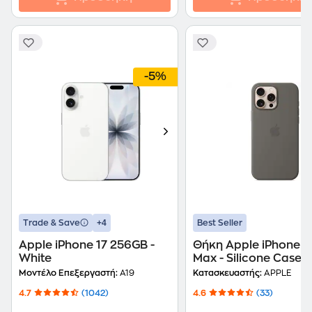
-5%
+4
Trade & Save
Best Seller
Apple iPhone 17 256GB -
Θήκη Apple iPhone 1
White
Max - Silicone Case w
MagSafe - Gray
Μοντέλο Επεξεργαστή:
A19
Κατασκευαστής:
APPLE
4.7
(1042)
4.6
(33)