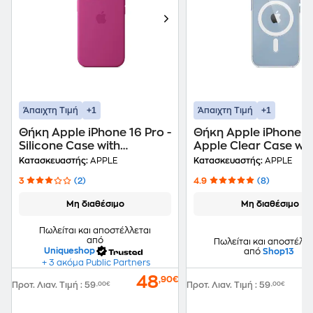
+1
+1
Άπαιχτη Τιμή
Άπαιχτη Τιμή
Θήκη Apple iPhone 16 Pro -
Θήκη Apple iPhone 14
Silicone Case with
Apple Clear Case wit
MagSafe - Fuchsia
MagSafe - Transpare
Κατασκευαστής:
APPLE
Κατασκευαστής:
APPLE
3
(2)
4.9
(8)
Μη διαθέσιμο
Μη διαθέσιμο
Πωλείται και αποστέλλεται
από
Πωλείται και αποστέλλε
Uniqueshop
από
Shop13
+ 3 ακόμα Public Partners
48
,90€
Προτ. Λιαν. Τιμή
:
59
,00€
Προτ. Λιαν. Τιμή
:
59
,00€