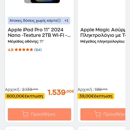
+1
Άτοκες δόσεις χωρίς κάρτα
Apple iPad Pro 11" 2024
Apple Magic Ασύρμα
Nano -Texture 2TB Wi-Fi -
Πληκτρολόγιο με Tou
Silver
για Mac με Apple Sil
Μέγεθος οθόνης:
11"
Μέγεθος πληκτρολογίου:
Ful
(US)
4.8
(84)
Αρχική
:
2.139
Αρχική
:
199
,00€
,00€
1.539
1
,00€
600,00€
έκπτωση
39,00€
έκπτωση
Προσθήκη
Προσθήκη