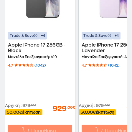
+4
+4
Trade & Save
Trade & Save
Apple iPhone 17 256GB -
Apple iPhone 17 256G
Black
Lavender
Μοντέλο Επεξεργαστή:
A19
Μοντέλο Επεξεργαστή:
A19
4.7
(1042)
4.7
(1042)
Αρχική
:
979
Αρχική
:
979
,00€
,00€
929
9
,00€
50,00€
έκπτωση
50,00€
έκπτωση
Προσθήκη
Προσθήκη