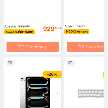
Αρχική
:
979
Αρχική
:
52
,90€
,00€
929
,00€
50,00€
έκπτωση
9,00€
έκπτωση
Προσθήκη
Προσθήκη
-28%