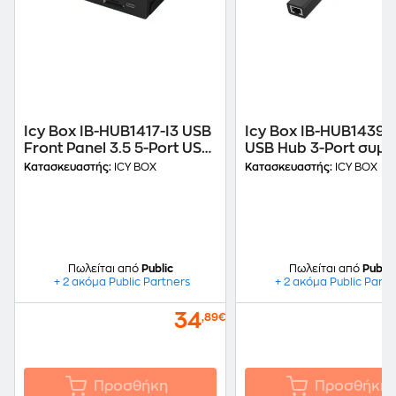
Icy Box IB-HUB1417-I3 USB
Icy Box IB-HUB1439
Front Panel 3.5 5-Port USB
USB Hub 3-Port συμ
3.0
με USB-A και USB-C
Κατασκευαστής:
ICY BOX
Κατασκευαστής:
ICY BOX
Πωλείται από
Public
Πωλείται από
Public
+ 2 ακόμα Public Partners
+ 2 ακόμα Public Partn
34
,89€
Προσθήκη
Προσθήκη