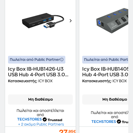
Πωλείται από Public Partner
Πωλείται από Public Partne
Icy Box IB-HUB1426-U3
Icy Box IB-HUB1405 
USB Hub 4-Port USB 3.0
Hub 4-Port USB 3.0
συμβατό με USB-A
συμβατό με USB-A
Κατασκευαστής:
ICY BOX
Κατασκευαστής:
ICY BOX
Μη διαθέσιμο
Μη διαθέσιμο
Πωλείται και αποστέλλεται
Πωλείται και αποστέλλε
από
από
TECHSTORES
TECHSTORES
+ 2 ακόμα Public Partners
27
,95€