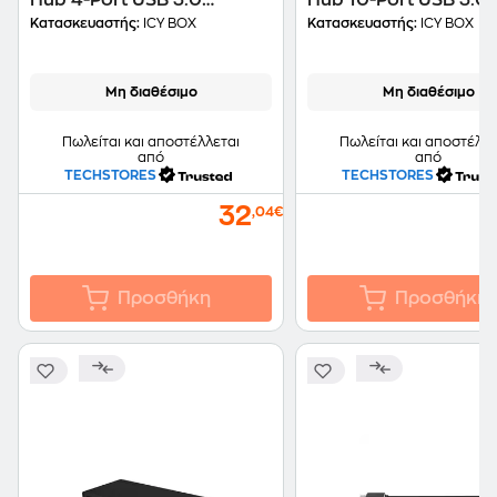
Hub 4-Port USB 3.0
Hub 10-Port USB 3.0
συμβατό με USB-A
συμβατό με USB-A
Κατασκευαστής:
ICY BOX
Κατασκευαστής:
ICY BOX
Μη διαθέσιμο
Μη διαθέσιμο
Πωλείται και αποστέλλεται
Πωλείται και αποστέλλε
από
από
TECHSTORES
TECHSTORES
32
,04€
Προσθήκη
Προσθήκη