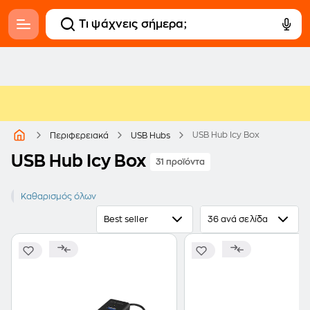
USB Hub Icy Box
Περιφερειακά
USB Hubs
USB Hub Icy Box
31 προϊόντα
ICY BOX
Καθαρισμός όλων
Best seller
36 ανά σελίδα