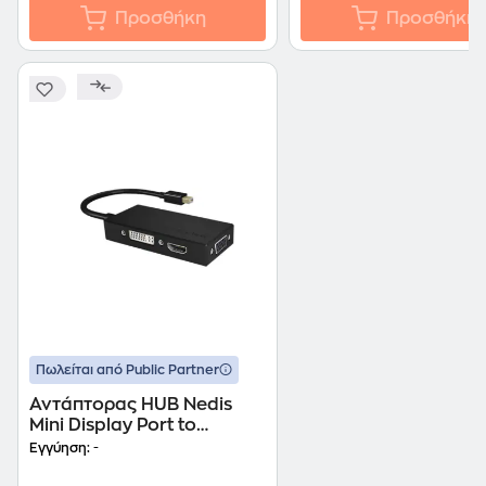
Προσθήκη
Προσθήκη
Πωλείται από Public Partner
Αντάπτορας HUB Nedis
Mini Display Port to
VGA/DVI/HDMI - Μαύρο
Εγγύηση:
-