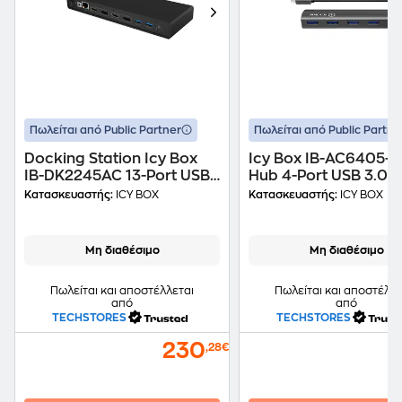
Πωλείται από Public Partner
Πωλείται από Public Partne
Docking Station Icy Box
Icy Box IB-AC6405-C
IB-DK2245AC 13-Port USB
Hub 4-Port USB 3.0
3.0 συμβατό με USB-C &
συμβατό με USB-C
Κατασκευαστής:
ICY BOX
Κατασκευαστής:
ICY BOX
USB-A
Μη διαθέσιμο
Μη διαθέσιμο
Πωλείται και αποστέλλεται
Πωλείται και αποστέλλε
από
από
TECHSTORES
TECHSTORES
230
,28€