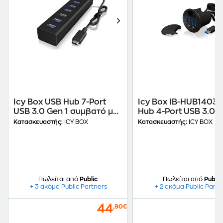
Icy Box USB Hub 7-Port
Icy Box IB-HUB1403
USB 3.0 Gen 1 συμβατό με
Hub 4-Port USB 3.0
Type-C - Μαύρο
συμβατό με USB-A
Κατασκευαστής:
ICY BOX
Κατασκευαστής:
ICY BOX
Πωλείται από
Public
Πωλείται από
Public
+ 3 ακόμα Public Partners
+ 2 ακόμα Public Partn
44
,90€