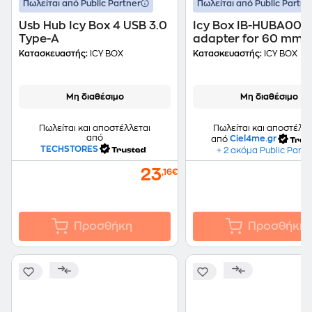
Πωλείται από Public Partner
Πωλείται από Public Partne
Usb Hub Icy Box 4 USB 3.0
Icy Box IB-HUBA001 
Type-A
adapter for 60 mm t
USB Hub to 80 mm f
Κατασκευαστής:
ICY BOX
Κατασκευαστής:
ICY BOX
through to 80 mm fe
through
Μη διαθέσιμο
Μη διαθέσιμο
Πωλείται και αποστέλλε
Πωλείται και αποστέλλεται
από
από
Ciel4me.gr
TECHSTORES
+ 2 ακόμα Public Partn
23
,16€
Προσθήκη
Προσθήκη