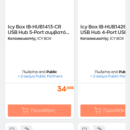
Icy Box IB-HUB1413-CR
Icy Box IB-HUB1426
USB Hub 5-Port συμβατό
USB Hub 4-Port USB 
με Type-C
συμβατό με Type-C
Κατασκευαστής:
ICY BOX
Κατασκευαστής:
ICY BOX
Πωλείται από
Public
Πωλείται από
Public
+ 2 ακόμα Public Partners
+ 2 ακόμα Public Partn
34
,89€
Προσθήκη
Προσθήκη