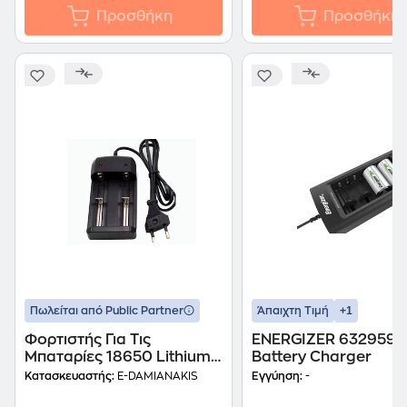
Προσθήκη
Προσθήκη
+1
Πωλείται από Public Partner
Άπαιχτη Τιμή
Φορτιστής Για Τις
ENERGIZER 632959
Μπαταρίες 18650 Lithium-
Battery Charger
ion Hg-1210lix Oem
Κατασκευαστής:
E-DAMIANAKIS
Εγγύηση:
-