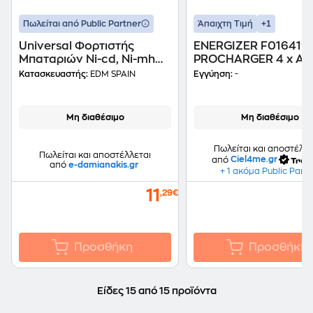
+1
Πωλείται από Public Partner
Άπαιχτη Τιμή
Universal Φορτιστής
ENERGIZER F016419
Μπαταριών Ni-cd, Ni-mh
PROCHARGER 4 x AA
Αα – Ααα – 9v 38706
2000 mAh
Κατασκευαστής:
EDM SPAIN
Εγγύηση:
-
Μη διαθέσιμο
Μη διαθέσιμο
Πωλείται και αποστέλλε
Πωλείται και αποστέλλεται
από
Ciel4me.gr
από
e-damianakis.gr
+ 1 ακόμα Public Part
11
,29€
Προσθήκη
Προσθήκη
Είδες 15 από 15 προϊόντα