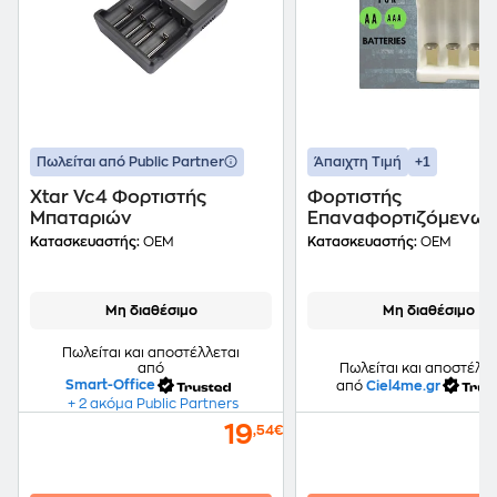
+1
Πωλείται από Public Partner
Άπαιχτη Τιμή
Xtar Vc4 Φορτιστής
Φορτιστής
Μπαταριών
Επαναφορτιζόμενων
Μπαταριών Usb Aa /
Κατασκευαστής:
OEM
Κατασκευαστής:
OEM
Deleex Dx-0604u
Μη διαθέσιμο
Μη διαθέσιμο
Πωλείται και αποστέλλεται
από
Πωλείται και αποστέλλε
Smart-Office
από
Ciel4me.gr
+ 2 ακόμα Public Partners
19
,54€