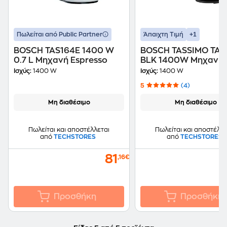
+1
Πωλείται από Public Partner
Άπαιχτη Τιμή
BOSCH TAS164E 1400 W
ΒΟSCH TASSIMO TA1
0.7 L Μηχανή Espresso
BLK 1400W Μηχανή
Espresso
Ισχύς:
1400 W
Ισχύς:
1400 W
5
(4)
Μη διαθέσιμο
Μη διαθέσιμο
Πωλείται και αποστέλλεται
Πωλείται και αποστέλλε
από
TECHSTORES
από
TECHSTORES
81
,16€
Προσθήκη
Προσθήκη