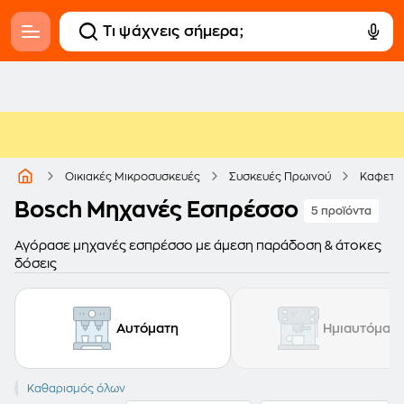
Οικιακές Μικροσυσκευές
Συσκευές Πρωινού
Καφετι
Bosch Μηχανές Εσπρέσσο
5 προϊόντα
Αγόρασε μηχανές εσπρέσσο με άμεση παράδοση & άτοκες
δόσεις
Αυτόματη
Ημιαυτόματ
BOSCH
Καθαρισμός όλων