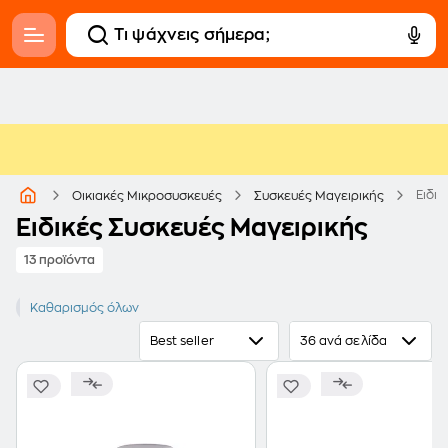
Ειδι
Οικιακές Μικροσυσκευές
Συσκευές Μαγειρικής
Ειδικές Συσκευές Μαγειρικής
13 προϊόντα
ARIETE
Καθαρισμός όλων
Best seller
36 ανά σελίδα