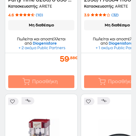
Party Time 0206/0 650 W
2956/1 78384 1100 
Κόκκινο
Μπλε
Κατασκευαστής:
ARIETE
Κατασκευαστής:
ARIETE
4.6
(10)
3.9
(32)
Μη διαθέσιμο
Μη διαθέσιμο
Πωλείται και αποστέλλεται
Πωλείται και αποστέλλε
από
Diogenistore
από
Diogenistore
+ 2 ακόμα Public Partners
+ 1 ακόμα Public Part
59
,88€
Προσθήκη
Προσθήκη