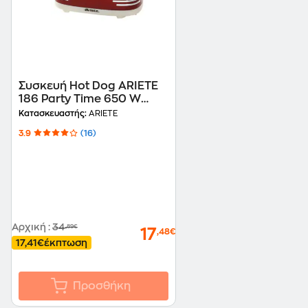
Συσκευή Hot Dog ARIETE
186 Party Time 650 W
Κόκκινο
Κατασκευαστής:
ARIETE
3.9
(16)
Αρχική
:
34
,89€
17
,48€
17,41€
έκπτωση
Προσθήκη