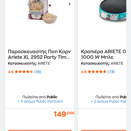
Παρασκευαστής Ποπ Κορν
Κραπιέρα ARIETE 02
Ariete XL 2952 Party Time
1000 W Μπλε
- 310W - Κόκκινο
Κατασκευαστής:
ARIETE
Κατασκευαστής:
ARIETE
4.6
(16)
4.8
(73)
Πωλείται από
Public
Πωλείται από
Public
+ 3 ακόμα Public Partners
+ 2 ακόμα Public Partn
149
,00€