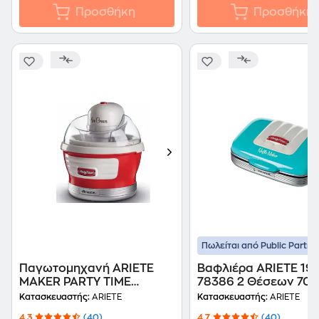
Προσθήκη
Προσθήκη
Πωλείται από Public Partne
Παγωτoμηχανή ARIETE
Βαφλιέρα ARIETE 197
MAKER PARTY TIME
78386 2 Θέσεων 70
0643/00 12 W 1.5 L
Μπλε
Κατασκευαστής:
ARIETE
Κατασκευαστής:
ARIETE
Κόκκινο
4.3
(40)
4.7
(40)