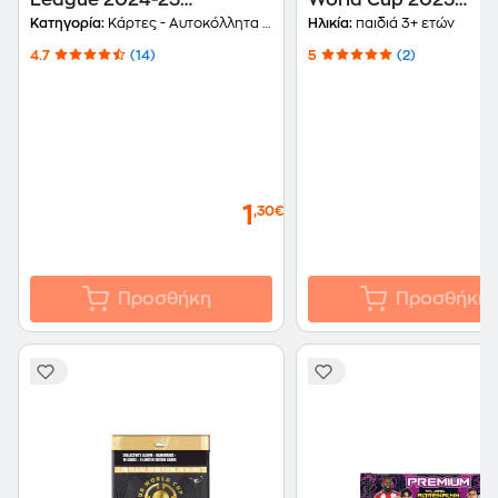
League 2024-25
World Cup 2025
Adrenalyn XL Booster
Adrenalyn XL - 1 Φακ
Κατηγορία:
Κάρτες - Αυτοκόλλητα Συλλεκτικά
Ηλικία:
παιδιά 3+ ετών
Φακελάκι
(PA.KA.FC.425)
4.7
(14)
5
(2)
1
,30€
Προσθήκη
Προσθήκη