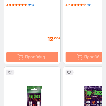
(PA.AL.FI.226)
4.8
(28)
4.7
(10)
12
,00€
Προσθήκη
Προσθήκη