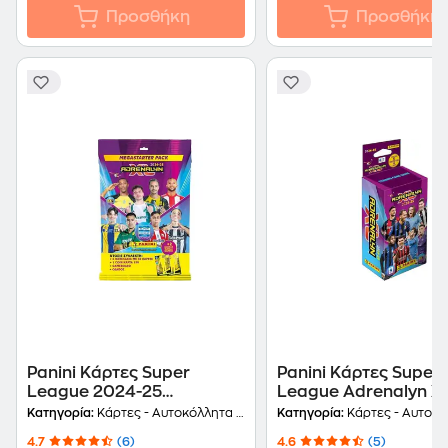
Προσθήκη
Προσθήκη
Panini Kάρτες Super
Panini Kάρτες Super
League 2024-25
League Adrenalyn X
Adrenalyn XL Mega
2024-25 Eco Blister
Κατηγορία:
Κάρτες - Αυτοκόλλητα Συλλεκτικά
Κατηγορία:
Κάρτες - Αυτοκόλλητα Σ
Starter Pack
4.7
(6)
4.6
(5)