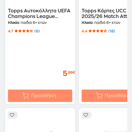
Topps Αυτοκόλλητα UEFA
Topps Κάρτες UCC
Champions League
2025/26 Match Atta
2025/26 Multipack
Packet
Ηλικία:
παιδιά 6+ ετών
Ηλικία:
παιδιά 6+ ετών
4.7
(6)
4.4
(18)
5
,99€
Προσθήκη
Προσθήκη