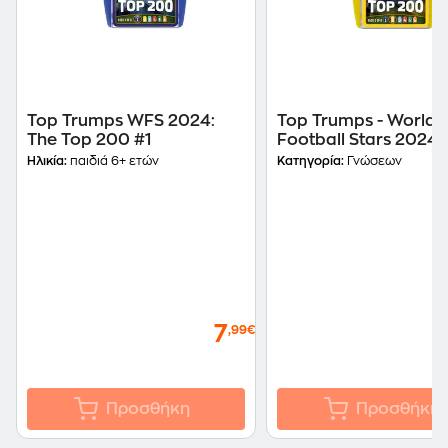
Top Trumps WFS 2024:
Top Trumps - World
The Top 200 #1
Football Stars 2024 
Top 200) Pack 2 of 6
Ηλικία:
παιδιά 6+ ετών
Κατηγορία:
Γνώσεων
7
,99€
Προσθήκη
Προσθήκη