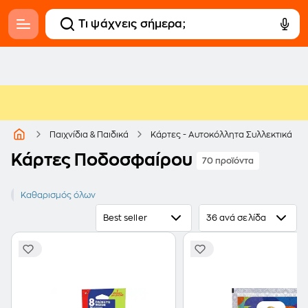
Παιχνίδια & Παιδικά
Κάρτες - Αυτοκόλλητα Συλλεκτικά
Κάρτες Ποδοσφαίρου
70 προϊόντα
Ποδόσφαιρο
Καθαρισμός όλων
Best seller
36 ανά σελίδα