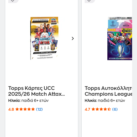
Topps Κάρτες UCC
Topps Αυτοκόλλητα
2025/26 Match Attax
Champions League
Standard Starter Pack
2025/26 Mega Boost
Ηλικία:
παιδιά 6+ ετών
Ηλικία:
παιδιά 6+ ετών
Eco Pack
4.8
(12)
4.7
(6)