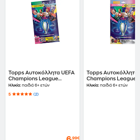
Topps Αυτοκόλλητα UEFA
Topps Αυτοκόλλητα
Champions League
Champions League
2025/26 Starter Pack
2025/26 Mega Multi
Ηλικία:
παιδιά 6+ ετών
Ηλικία:
παιδιά 6+ ετών
(Άλμπουμ & 3 Φακελάκια)
5
(2)
6
,99€