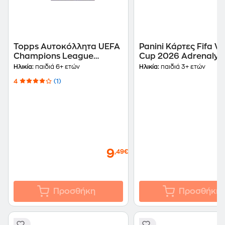
Topps Αυτοκόλλητα UEFA
Panini Κάρτες Fifa W
Champions League
Cup 2026 Adrenalyn
2025/26 Booster Pack
Premium (1 Φακελάκι
Ηλικία:
παιδιά 6+ ετών
Ηλικία:
παιδιά 3+ ετών
(PA.KA.WC.326)
4
(1)
9
,49€
Προσθήκη
Προσθήκη