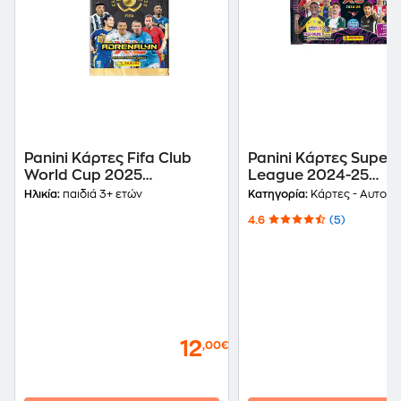
Panini Κάρτες Fifa Club
Panini Kάρτες Super
World Cup 2025
League 2024-25
Adrenalyn XL Mega
Adrenalyn XL Premi
Ηλικία:
παιδιά 3+ ετών
Κατηγορία:
Κάρτες - Αυτοκόλλητα Σ
Starter Pack
4.6
(5)
(PA.AL.FC.225)
12
,00€