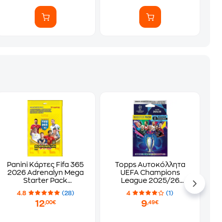
Panini Κάρτες Fifa 365
Topps Αυτοκόλλητα
2026 Adrenalyn Mega
UEFA Champions
Starter Pack
League 2025/26
(PA.AL.FI.226)
Booster Pack
4.8
(28)
4
(1)
12
9
,00€
,49€