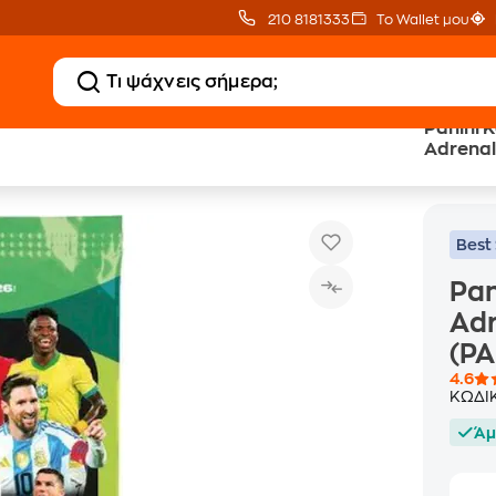
210 8181333
Το Wallet μου
Panini 
Adrenal
Panini Κάρτες Fifa World Cup 2026 Adrenalyn XL (1 Φακελάκι) (PA.KA.
(PA.KA.
Best 
Pan
Adr
(PA
4.6
ΚΩΔΙ
Άμ