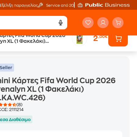
Εξέλιξη παραγγελίας
Service από 20'
Κάρτες Fifa World Cup 2026
2
,00€
yn XL (1 Φακελάκι)
WC.426)
WC.426)
Seller
ini Κάρτες Fifa World Cup 2026
enalyn XL (1 Φακελάκι)
.KA.WC.426)
(8)
ΚΟΣ:
2111214
εσα Διαθέσιμο