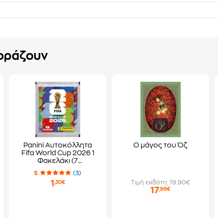
γοράζουν
Panini Αυτοκόλλητα
Ο μάγος του Όζ
Fifa World Cup 2026 1
Φακελάκι (7
Αυτοκόλλητα)
5
(3)
1
Τιμή εκδότη: 19.90€
,30€
17
,99€