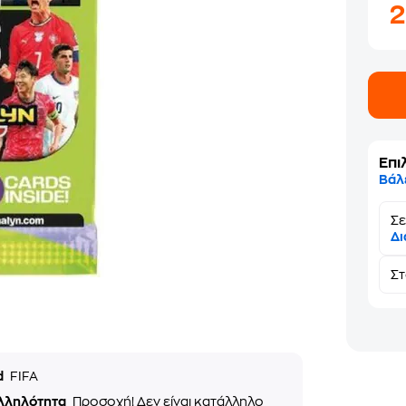
Επι
Βάλ
Σε
Δι
Σ
d
FIFA
λληλότητα
Προσοχή! Δεν είναι κατάλληλο