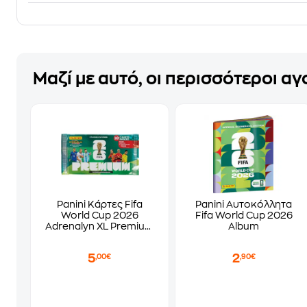
Μαζί με αυτό, οι περισσότεροι α
Panini Κάρτες Fifa
Panini Αυτοκόλλητα
World Cup 2026
Fifa World Cup 2026
Adrenalyn XL Premium
Album
(1 Φακελάκι)
(PA.KA.WC.326)
5
2
,00€
,90€