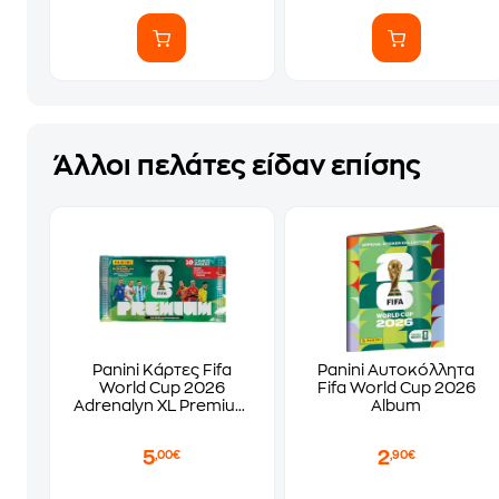
Άλλοι πελάτες είδαν επίσης
Panini Κάρτες Fifa
Panini Αυτοκόλλητα
World Cup 2026
Fifa World Cup 2026
Adrenalyn XL Premium
Album
(1 Φακελάκι)
(PA.KA.WC.326)
5
2
,00€
,90€