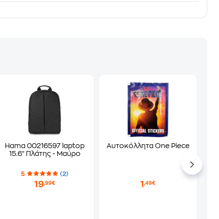
Hama 00216597 laptop
Αυτοκόλλητα One Piece Φακελά
15.6" Πλάτης - Μαύρο
5
(2)
19
1
,99€
,49€