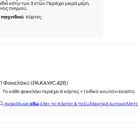
αιδιά κάτω των 3 ετών. Περιέχει μικρά μέρη.
νος πνιγμού.
 παιχνιδιού
Κάρτες
(1 Φακελάκι) (PA.KA.WC.426)
Το κάθε φακελάκι περιέχει 8 κάρτες + 1 ειδικό κουπόνι έκαστο.
Ανακάλυψε
εδώ
όλες τις Κάρτες & τα Συλλεκτικά Αυτοκόλλητα