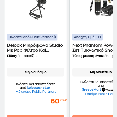
+1
Πωλείται από Public Partner
Άπαιχτη Τιμή
Delock Mικρόφωνο Studio
Next Phantom Power 
Με Pop Φίλτρο Καί
Σετ Πυκνωτικό Shot
Αντιανέμιο 66331,
Μικρόφωνο - Μαύρο
Είδος:
Επιτραπέζιο
Τύπος μικροφώνου:
Shotgu
Πυκνωτικό, Usb
Μη διαθέσιμο
Μη διαθέσιμο
Πωλείται και αποστέλλε
Πωλείται και αποστέλλεται
από
από
kolossosnet.gr
GreeceMart
+ 2 ακόμα Public Partners
+ 1 ακόμα Public Part
60
,69€