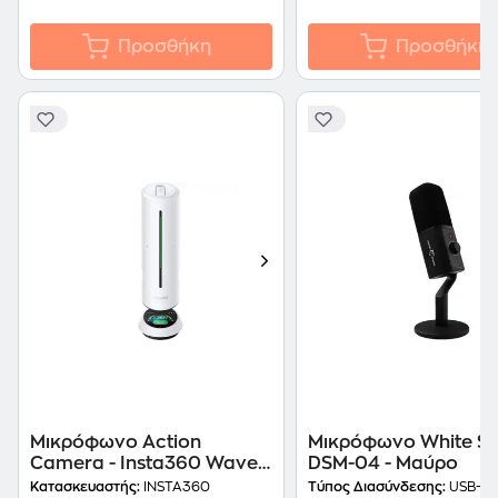
Προσθήκη
Προσθήκη
Μικρόφωνο Action
Μικρόφωνο White S
Camera - Insta360 Wave
DSM-04 - Μαύρο
Mic White
Κατασκευαστής:
INSTA360
Τύπος Διασύνδεσης:
USB-C