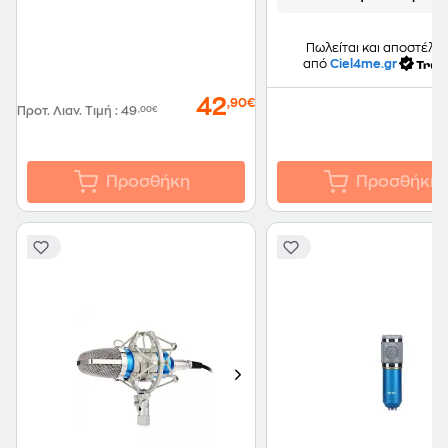
Πωλείται και αποστέλλε
από
Ciel4me.gr
42
,90€
Προτ. Λιαν. Τιμή
:
49
,00€
Προσθήκη
Προσθήκη