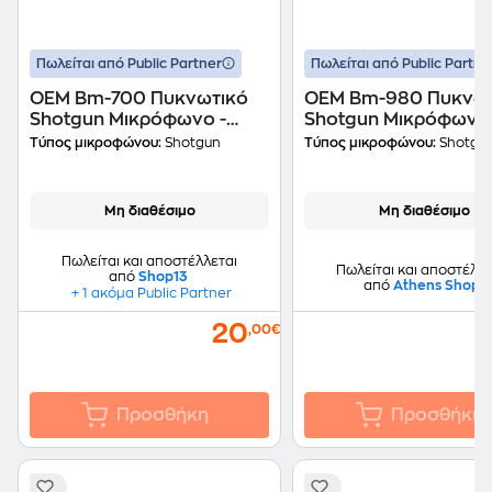
Πωλείται από Public Partner
Πωλείται από Public Partne
OEM Bm-700 Πυκνωτικό
OEM Bm-980 Πυκνωτ
Shotgun Μικρόφωνο -
Shotgun Μικρόφωνο 
Λευκό
Μπλε
Τύπος μικροφώνου:
Shotgun
Τύπος μικροφώνου:
Shotgu
Μη διαθέσιμο
Μη διαθέσιμο
Πωλείται και αποστέλλεται
Πωλείται και αποστέλλε
από
Shop13
από
Athens Shop
+ 1 ακόμα Public Partner
20
,00€
Προσθήκη
Προσθήκη