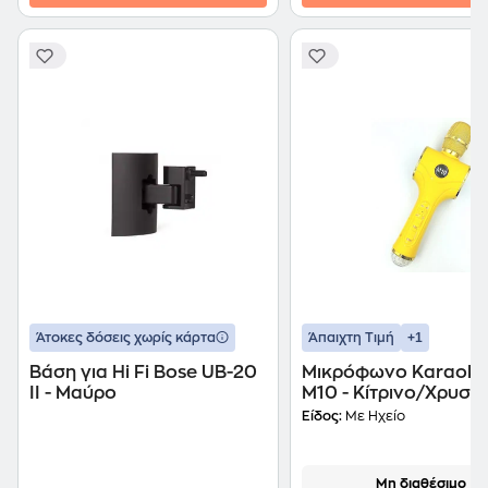
+1
Άτοκες δόσεις χωρίς κάρτα
Άπαιχτη Τιμή
Βάση για Hi Fi Bose UB-20
Μικρόφωνο Karaok
II - Μαύρο
M10 - Κίτρινο/Χρυσό
Είδος:
Με Ηχείο
Μη διαθέσιμο