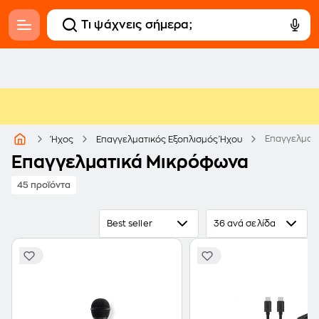
Επαγγελματ
Ήχος
Επαγγελματικός Εξοπλισμός Ήχου
Επαγγελματικά Μικρόφωνα
45 προϊόντα
Best seller
36 ανά σελίδα