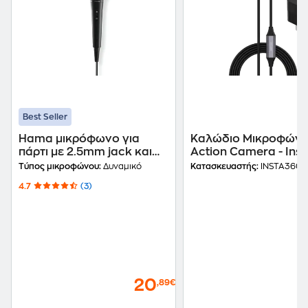
Best Seller
Hama μικρόφωνο για
Καλώδιο Μικροφών
πάρτι με 2.5mm jack και
Action Camera - Ins
6.35mm αντάπτορα -
Wave Mic Cable
Τύπος μικροφώνου:
Δυναμικό
Κατασκευαστής:
INSTA360
Μαύρο
4.7
(3)
20
,89€