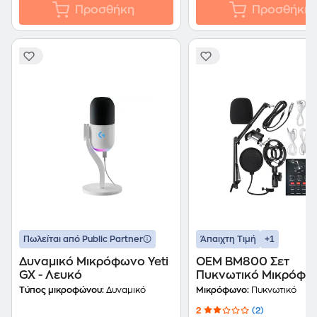
Προσθήκη
Προσθήκη
+1
Πωλείται από Public Partner
Άπαιχτη Τιμή
Δυναμικό Μικρόφωνο Yeti
OEM BM800 Σετ
GX - Λευκό
Πυκνωτικό Μικρόφω
Μαύρο
Τύπος μικροφώνου:
Δυναμικό
Μικρόφωνο:
Πυκνωτικό
2
(2)