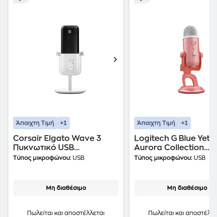
+1
+1
Άπαιχτη Τιμή
Άπαιχτη Τιμή
Corsair Elgato Wave 3
Logitech G Blue Yeti
Πυκνωτικό USB
Aurora Collection
Μικρόφωνο - Λευκό
Πυκνωτικό USB
Τύπος μικροφώνου:
USB
Τύπος μικροφώνου:
USB
Μικρόφωνο - Pink D
Μη διαθέσιμο
Μη διαθέσιμο
Πωλείται και αποστέλλεται
Πωλείται και αποστέλλε