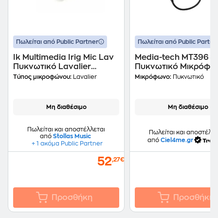
Πωλείται από Public Partner
Πωλείται από Public Partne
Ik Multimedia Irig Mic Lav
Media-tech MT396
Πυκνωτικό Lavalier
Πυκνωτικό Μικρόφω
Μικρόφωνο - Μαύρο
Μαύρο
Τύπος μικροφώνου:
Lavalier
Μικρόφωνο:
Πυκνωτικό
Μη διαθέσιμο
Μη διαθέσιμο
Πωλείται και αποστέλλεται
Πωλείται και αποστέλλε
από
Stollas Music
από
Ciel4me.gr
+ 1 ακόμα Public Partner
52
,27€
Προσθήκη
Προσθήκη