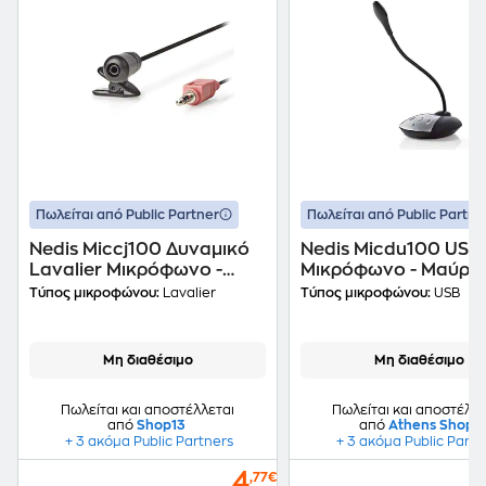
Πωλείται από Public Partner
Πωλείται από Public Partne
Nedis Miccj100 Δυναμικό
Nedis Micdu100 USB
Lavalier Μικρόφωνο -
Μικρόφωνο - Μαύρο
Μαύρο
Τύπος μικροφώνου:
Lavalier
Τύπος μικροφώνου:
USB
Μη διαθέσιμο
Μη διαθέσιμο
Πωλείται και αποστέλλεται
Πωλείται και αποστέλλε
από
Shop13
από
Athens Shop
+ 3 ακόμα Public Partners
+ 3 ακόμα Public Partn
4
,77€