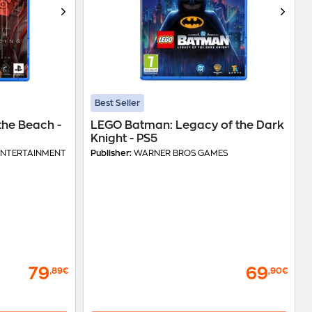
Best Seller
the Beach -
LEGO Batman: Legacy of the Dark
Knight - PS5
ENTERTAINMENT
Publisher:
WARNER BROS GAMES
79
69
,89€
,90€