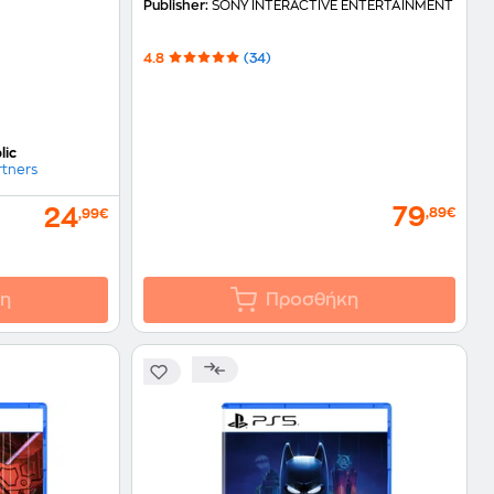
Publisher:
SONY INTERACTIVE ENTERTAINMENT
4.8
(34)
lic
rtners
79
24
,89€
,99€
η
Προσθήκη