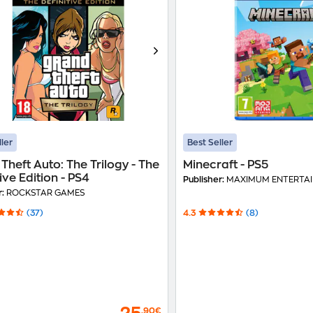
ller
Best Seller
Theft Auto: The Trilogy - The
Minecraft - PS5
ive Edition - PS4
Publisher:
MAXIMUM ENTERTA
r:
ROCKSTAR GAMES
(37)
4.3
(8)
,90€