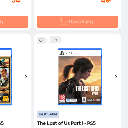
34
49
η
Προσθήκη
Best Seller
S5
The Last of Us Part I - PS5