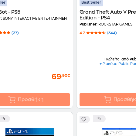
ller
Best Seller
Bot - PS5
Grand Theft Auto V P
Edition - PS4
r:
SONY INTERACTIVE ENTERTAINMENT
Publisher:
ROCKSTAR GAMES
(37)
4.7
(344)
Πωλείται από
Pub
+ 2 ακόμα Public Pa
69
,90€
Προσθήκη
Προσθήκ