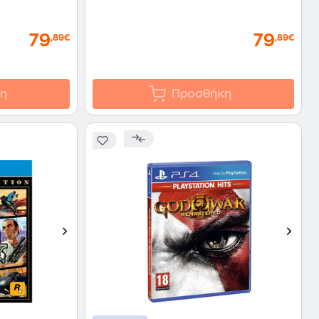
79
79
,89€
,89€
η
Προσθήκη