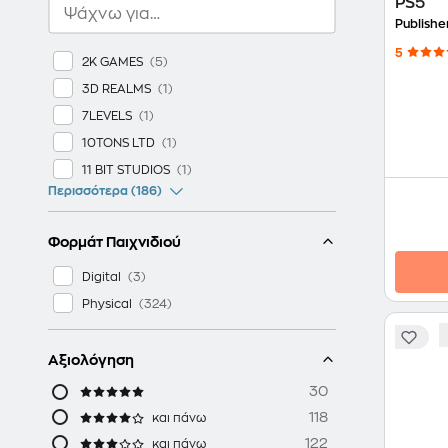
PS5
Publishe
5
2K GAMES
3D REALMS
7LEVELS
10TONS LTD
11 BIT STUDIOS
Περισσότερα (186)
Φορμάτ Παιχνιδιού
Digital
Physical
Αξιολόγηση
30
118
και πάνω
122
και πάνω