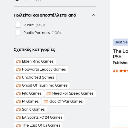
Πωλείται και αποστέλλεται από
Public
Public Partners
Best Se
Σχετικές κατηγορίες
The La
PS5
Elden Ring Games
Publishe
Hogwarts Legacy Games
4.8
Uncharted Games
Ghost Of Tsushima Games
Fifa Games
Need For Speed Games
F1 Games
God Of War Games
Sonic Games
EA Sports FC 24 Games
The Last Of Us Games