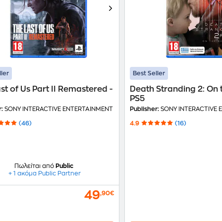
ller
Best Seller
st of Us Part II Remastered -
Death Stranding 2: On 
PS5
r:
SONY INTERACTIVE ENTERTAINMENT
Publisher:
SONY INTERACTIVE 
(46)
4.9
(16)
Πωλείται από
Public
+ 1 ακόμα Public Partner
49
,90€