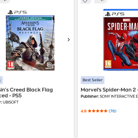
1
Best Seller
in's Creed Black Flag
Marvel’s Spider-Man 2 
ed - PS5
Publisher:
SONY INTERACTIVE 
r:
UBISOFT
4.9
(76)