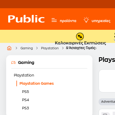
προϊόντα
υπηρεσίες
Καλοκαιρινές Εκπτώσεις
& Άπαιχτες Τιμές
Playstation Games
Gaming
Playstation
Play
Gaming
Playstation
Playstation Games
PS5
PS4
Adventu
PS3