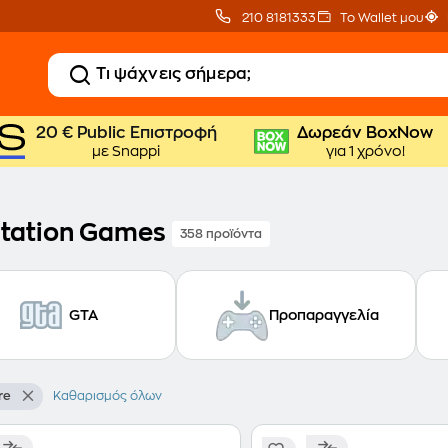
210 8181333
Το Wallet μου
20 € Public Επιστροφή
Δωρεάν BoxNow
με Snappi
για 1 χρόνο!
station Games
358 προϊόντα
GTA
Προπαραγγελία
re
Καθαρισμός όλων