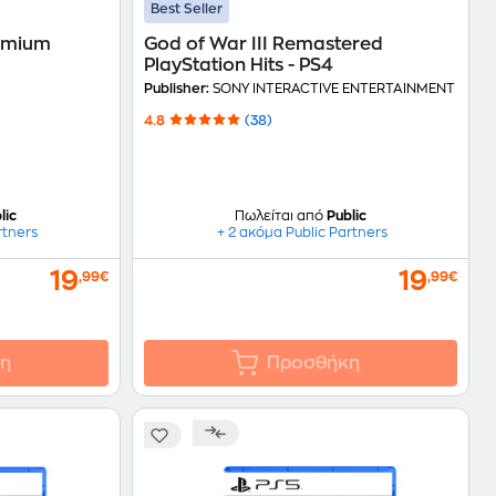
Best Seller
remium
God of War III Remastered
PlayStation Hits - PS4
Publisher:
SONY INTERACTIVE ENTERTAINMENT
4.8
(38)
lic
Πωλείται από
Public
rtners
+ 2 ακόμα Public Partners
19
19
,99€
,99€
η
Προσθήκη