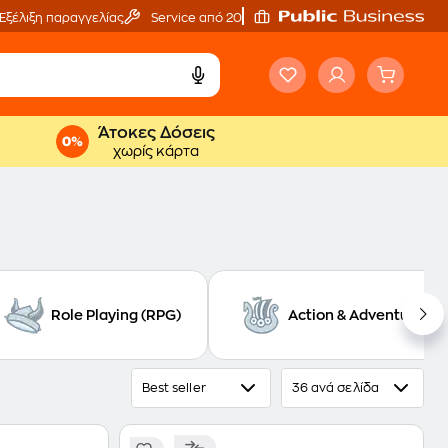
Εξέλιξη παραγγελίας
Service από 20'
Άτοκες Δόσεις
χωρίς κάρτα
Role Playing (RPG)
Action & Adventure
Best seller
36 ανά σελίδα