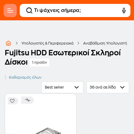
Υπολογιστές & Περιφερειακά
Αναβάθμιση Υπολογιστή
Fujitsu HDD Εσωτερικοί Σκληροί
Δίσκοι
1 προϊόν
FUJITSU
Καθαρισμός όλων
Best seller
36 ανά σελίδα