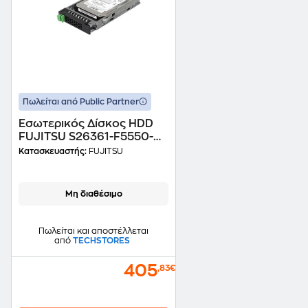
Πωλείται από Public Partner
Εσωτερικός Δίσκος HDD
FUJITSU S26361-F5550-
L912 2.5" SAS - 1.2TB
Κατασκευαστής:
FUJITSU
Server - Bulk
Μη διαθέσιμο
Πωλείται και αποστέλλεται
από
TECHSTORES
405
,83€