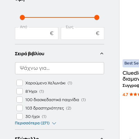
Από
Έως
€
€
Σειρά βιβλίου
Best Se
Cluedl
διαμα
Χαρούμενο Χελωνάκι
Συγγραφ
8 Ήχοι
4.7
100 διασκεδαστικά παιχνίδια
103 δραστηριότητες
30 ήχοι
Περισσότερα (271)
Εξώφυλλο