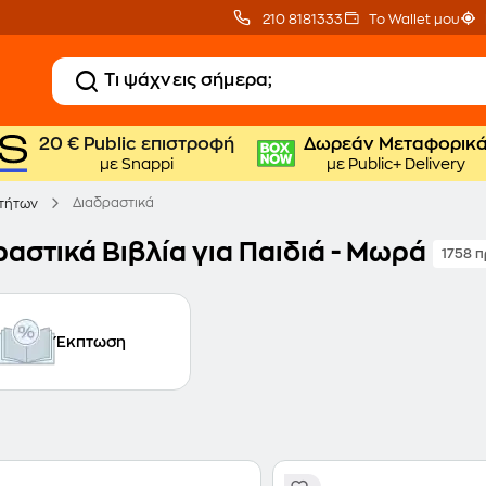
210 8181333
Το Wallet μου
20 € Public επιστροφή
Δωρεάν Μεταφορικ
με Snappi
με Public+ Delivery
Διαδραστικά
τήτων
αστικά Βιβλία για Παιδιά - Μωρά
1758 π
Έκπτωση