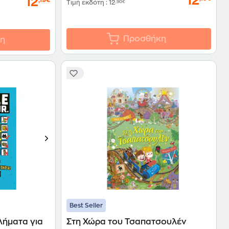
12
12
Τιμή εκδότη
:
12
,90€
Προσθήκη
η
Best Seller
λήματα για
Στη Χώρα του Τσαπατσουλέν