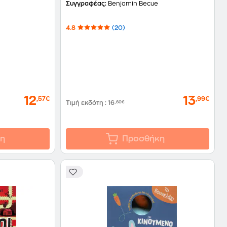
Συγγραφέας:
Benjamin Becue
4.8
(20)
12
13
,57€
,99€
Τιμή εκδότη
:
16
,60€
η
Προσθήκη