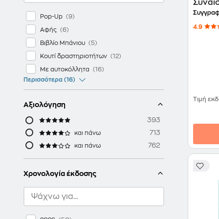
Συναι
Συγγραφ
Pop-Up
4.9
Αφής
Βιβλίο Μπάνιου
Κουτί δραστηριοτήτων
Με αυτοκόλλητα
Περισσότερα (16)
Τιμή εκ
Αξιολόγηση
393
713
και πάνω
762
και πάνω
Χρονολογία έκδοσης