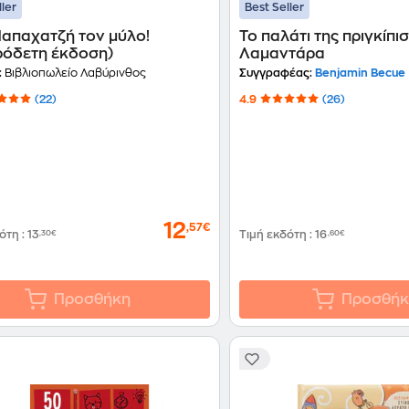
ller
Best Seller
Παπαχατζή τον μύλο!
Το παλάτι της πριγκίπι
ρόδετη έκδοση)
Λαμαντάρα
:
Βιβλιοπωλείο Λαβύρινθος
Συγγραφέας:
Benjamin Becue
(22)
4.9
(26)
12
,57€
δότη
:
13
,30€
Τιμή εκδότη
:
16
,60€
Προσθήκη
Προσθήκ