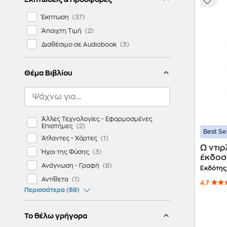
Έκπτωση
Άπαιχτη Τιμή
Διαθέσιμο σε Audiobook
Θέμα Βιβλίου
Άλλες Τεχνολογίες - Εφαρμοσμένες
Επιστήμες
Best Se
Άτλαντες - Χάρτες
Ω ντιρ
Ήχοι της Φύσης
έκδοσ
Ανάγνωση - Γραφή
Εκδότης
Αντίθετα
4.7
Περισσότερα (69)
Το θέλω γρήγορα