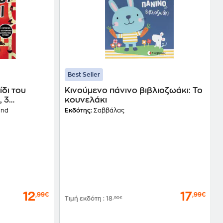
Best Seller
ίδι του
Κινούμενο πάνινο βιβλιοζωάκι: Το
, 3
κουνελάκι
 λύσεις
and
Εκδότης:
Σαββάλας
12
17
,99€
,99€
Τιμή εκδότη
:
18
,90€