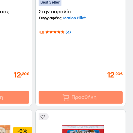
Best Seller
σσας
Στην παραλία
Συγγραφέας:
Marion Billet
4.8
(4)
12
12
,20€
,20€
η
Προσθήκη
-6%