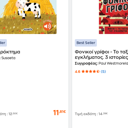
ller
Best Seller
γρόκτημα
Φονικοί γρίφοι - Το ταξ
εγκλήματος. 3 ιστορίες
:
Susaeta
δολοφόνοι, αμέτρητες
Συγγραφέας:
Paul Westmorel
(βιβλίο 1)
4.6
(5)
11
,81€
δότη
:
12
,50€
Τιμή εκδότη
:
14
,39€