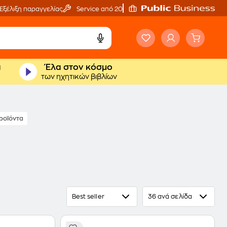
Εξέλιξη παραγγελίας
Service από 20'
ά
Έλα στον κόσμο
των ηχητικών βιβλίων
ροϊόντα
Best seller
36 ανά σελίδα