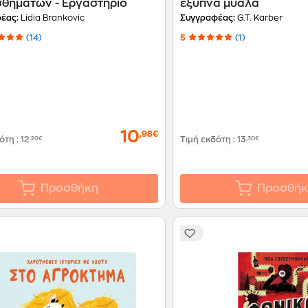
σθημάτων - Εργαστήριο
έξυπνα μυαλά
έας:
Lidia Brankovic
Συγγραφέας:
G.T. Karber
(14)
5
(1)
10
,98€
δότη
:
12
,20€
Τιμή εκδότη
:
13
,30€
Προσθήκη
Προσθήκ