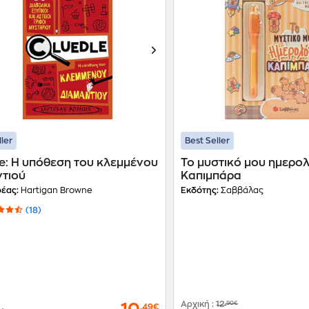
ller
Best Seller
e: Η υπόθεση του κλεμμένου
Το μυστικό μου ημερολ
ντιού
Καπιμπάρα
έας:
Hartigan Browne
Εκδότης:
Σαββάλας
(18)
Αρχική
:
12
,90€
,49€