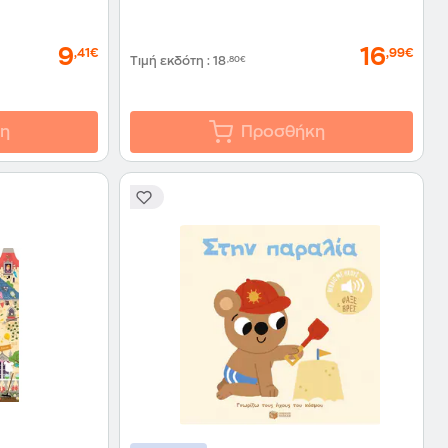
9
16
,41€
,99€
Τιμή εκδότη
:
18
,80€
η
Προσθήκη