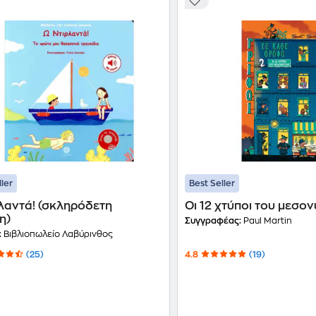
ller
Best Seller
λαντά! (σκληρόδετη
Οι 12 χτύποι του μεσον
η)
Συγγραφέας:
Paul Martin
:
Βιβλιοπωλείο Λαβύρινθος
(25)
4.8
(19)