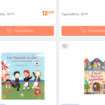
12
,57€
δότη
:
13
,30€
Τιμή εκδότη
:
12
,50€
Προσθήκη
Προσθήκ