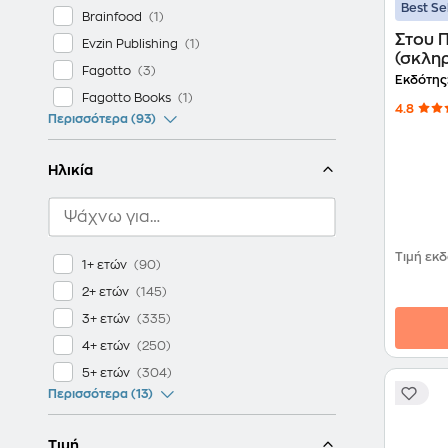
Best Se
Brainfood
Στου 
Evzin Publishing
(σκλη
Fagotto
Εκδότης
Fagotto Books
4.8
Περισσότερα (93)
Ηλικία
Τιμή εκ
1+ ετών
2+ ετών
3+ ετών
4+ ετών
5+ ετών
Περισσότερα (13)
Τιμή