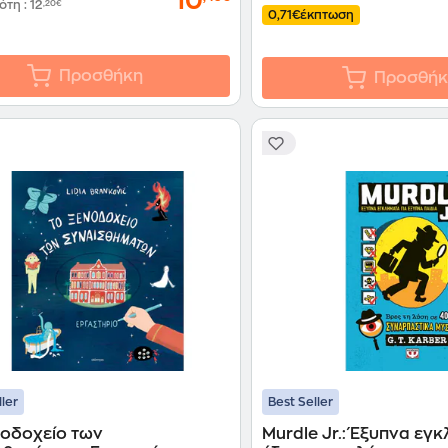
10
δότη
:
12
,20€
0,71€
έκπτωση
Προσθήκη
Προσθήκ
ller
Best Seller
νοδοχείο των
Murdle Jr.: Έξυπνα εγκ