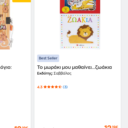
Best Seller
όγιο:
Το μωράκι μου μαθαίνει...ζωάκια
Εκδότης:
Σαββάλας
4.3
(3)
,19€
,19€