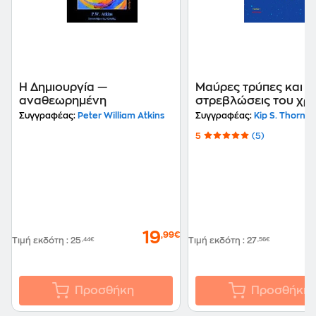
Η Δημιουργία —
Μαύρες τρύπες και
αναθεωρημένη
στρεβλώσεις του χρ
(Τόμος A)
Συγγραφέας:
Peter William Atkins
Συγγραφέας:
Kip S. Thorne
5
(5)
19
,99€
Τιμή εκδότη
:
25
,44€
Τιμή εκδότη
:
27
,56€
Προσθήκη
Προσθήκη