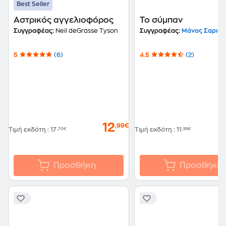
Best Seller
Αστρικός αγγελιοφόρος
Το σύμπαν
Συγγραφέας:
Neil deGrasse Tyson
Συγγραφέας:
Μάνος Σαριδά
5
(6)
4.5
(2)
12
,99€
Τιμή εκδότη
:
17
,70€
Τιμή εκδότη
:
11
,99€
Προσθήκη
Προσθήκη