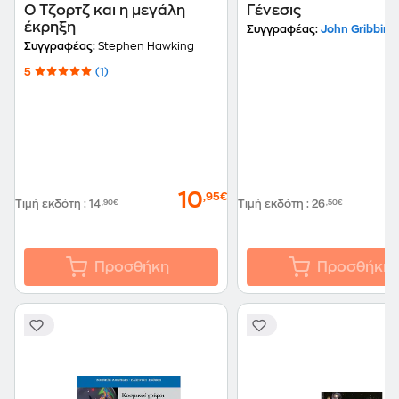
Ο Τζορτζ και η μεγάλη
Γένεσις
έκρηξη
Συγγραφέας:
John Gribbin
Συγγραφέας:
Stephen Hawking
5
(1)
10
,95€
Τιμή εκδότη
:
14
,90€
Τιμή εκδότη
:
26
,50€
Προσθήκη
Προσθήκη