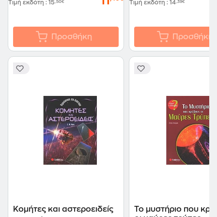
11
Τιμή εκδότη
:
15
,50€
Τιμή εκδότη
:
14
,39€
Προσθήκη
Προσθήκη
Κομήτες και αστεροειδείς
Το μυστήριο που κρ