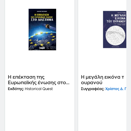
Η επέκταση της
Η μεγάλη εικόνα τ
Ευρωπαϊκής ένωσης στο
ουρανού
διάστημα
Εκδότης:
Historical Quest
Συγγραφέας:
Χρίστος Δ. Γο