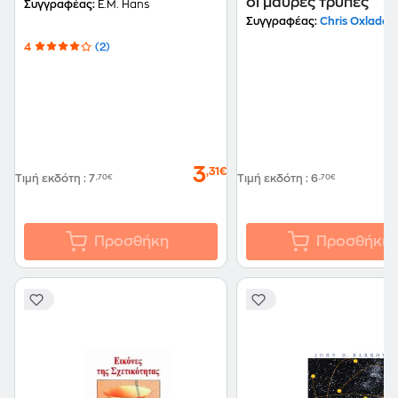
οι μαύρες τρύπες
Συγγραφέας:
E.M. Hans
Συγγραφέας:
Chris Oxlade
4
(2)
3
,31€
Τιμή εκδότη
:
7
,70€
Τιμή εκδότη
:
6
,70€
Προσθήκη
Προσθήκη