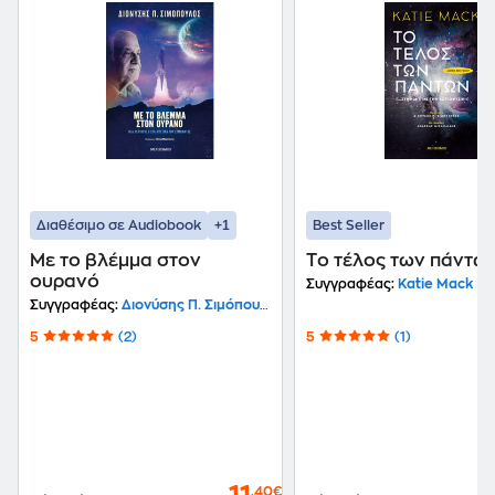
+1
Διαθέσιμο σε Audiobook
Best Seller
Με το βλέμμα στον
Τo τέλος των πάντω
ουρανό
Συγγραφέας:
Katie Mack
Συγγραφέας:
Διονύσης Π. Σιμόπουλος
5
(2)
5
(1)
,40€