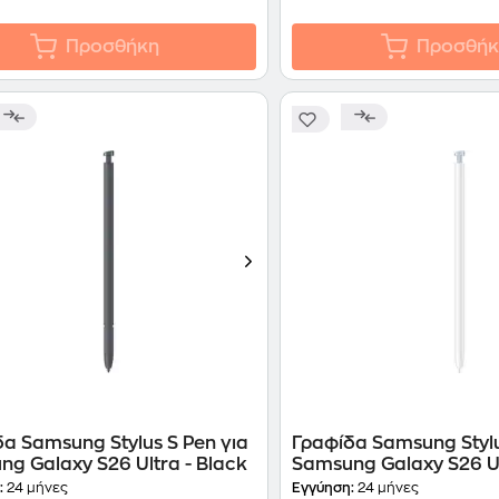
Προσθήκη
Προσθήκ
α Samsung Stylus S Pen για
Γραφίδα Samsung Stylu
g Galaxy S26 Ultra - Black
Samsung Galaxy S26 Ult
Blue
:
24 μήνες
Εγγύηση:
24 μήνες