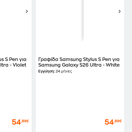
s S Pen για
Γραφίδα Samsung Stylus S Pen για
ra - Violet
Samsung Galaxy S26 Ultra - White
Εγγύηση:
24 μήνες
54
54
,89€
,89€