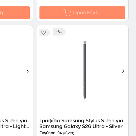
η
Προσθήκη
s S Pen για
Γραφίδα Samsung Stylus S Pen για
ra - Light
Samsung Galaxy S26 Ultra - Silver
Εγγύηση:
24 μήνες