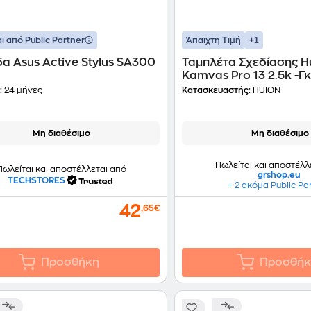
+1
ι από Public Partner
Άπαιχτη Τιμή
α Asus Active Stylus SA300
Ταμπλέτα Σχεδίασης H
Kamvas Pro 13 2.5k -Γκ
:
24 μήνες
Κατασκευαστής:
HUION
Μη διαθέσιμο
Μη διαθέσιμο
Πωλείται και αποστέλλ
Πωλείται και αποστέλλεται από
grshop.eu
TECHSTORES
+ 2 ακόμα Public Pa
42
,65€
Προσθήκη
Προσθήκ