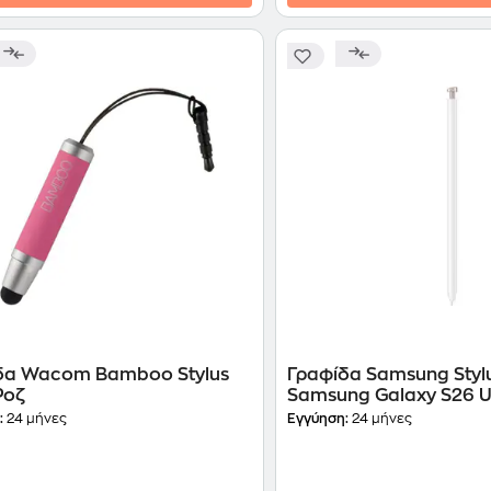
δα Wacom Bamboo Stylus
Γραφίδα Samsung Stylu
 Ροζ
Samsung Galaxy S26 Ul
Gold
:
24 μήνες
Εγγύηση:
24 μήνες