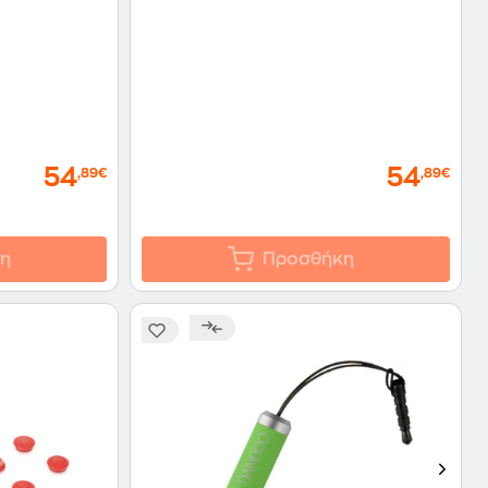
54
54
,89€
,89€
η
Προσθήκη