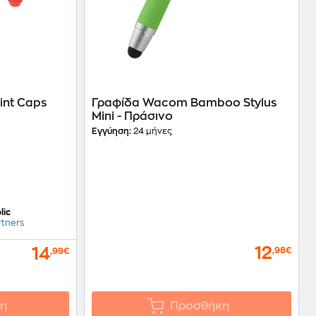
int Caps
Γραφίδα Wacom Bamboo Stylus
Mini - Πράσινο
Εγγύηση:
24 μήνες
lic
rtners
12
14
,98€
,99€
η
Προσθήκη