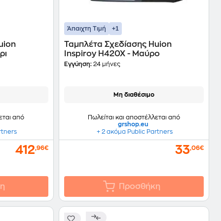
+1
Άπαιχτη Τιμή
uion
Ταμπλέτα Σχεδίασης Huion
ρι
Inspiroy H420X - Μαύρο
Εγγύηση:
24 μήνες
Μη διαθέσιμο
εται από
Πωλείται και αποστέλλεται από
grshop.eu
rtners
+ 2 ακόμα Public Partners
412
33
,96€
,06€
η
Προσθήκη