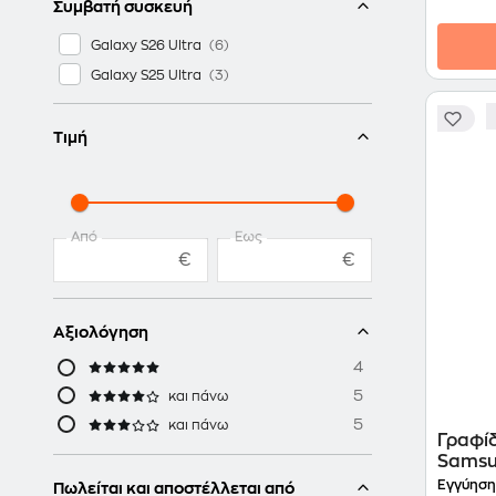
Συμβατή συσκευή
Galaxy S26 Ultra
Galaxy S25 Ultra
Τιμή
Από
Έως
€
€
Αξιολόγηση
4
5
και πάνω
5
και πάνω
Γραφίδ
Samsun
Εγγύηση
Πωλείται και αποστέλλεται από