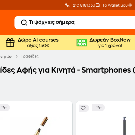
210 8181333
Το Wallet μου
Δώρο ΑΙ courses
Δωρεάν BoxNow
αξίας 150€
για 1 χρόνο!
Γραφίδες
ινητών
δες Αφής για Κινητά - Smartphones (