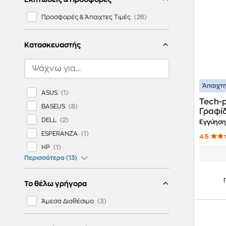
Προσφορές & Άπαιχτες Τιμές
Κατασκευαστής
Άπαιχτη
ASUS
Tech-p
BASEUS
Γραφί
DELL
Tablet
Εγγύηση
ESPERANZA
4.5
HP
Περισσότερα (13)
Το θέλω γρήγορα
Άμεσα Διαθέσιμο