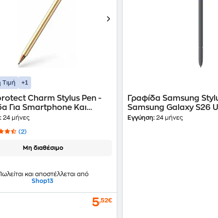
+1
 Τιμή
rotect Charm Stylus Pen -
Γραφίδα Samsung Stylu
δα Για Smartphone Και
Samsung Galaxy S26 Ult
:
24 μήνες
Εγγύηση:
24 μήνες
(2)
Μη διαθέσιμο
Πωλείται και αποστέλλεται από
Shop13
5
,52€