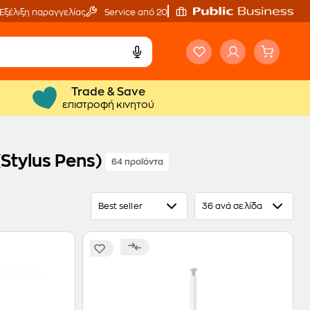
Εξέλιξη παραγγελίας
Service από 20'
Trade & Save
επιστροφή κινητού
Stylus Pens)
64 προϊόντα
Best seller
36 ανά σελίδα