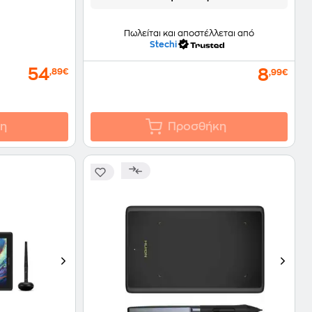
Πωλείται και αποστέλλεται από
Stechi
54
8
,89€
,99€
η
Προσθήκη