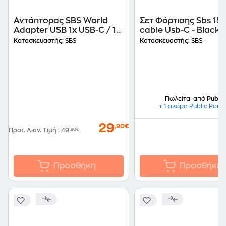
Αντάπτορας SBS World
Σετ Φόρτισης Sbs 15
Adapter USB 1x USB-C / 1x
cable Usb-C - Black
USB-A 2500W - White
Κατασκευαστής:
SBS
Κατασκευαστής:
SBS
Πωλείται από
Public
+ 1 ακόμα Public Part
29
,90€
Προτ. Λιαν. Τιμή
:
49
,90€
Προσθήκη
Προσθήκη