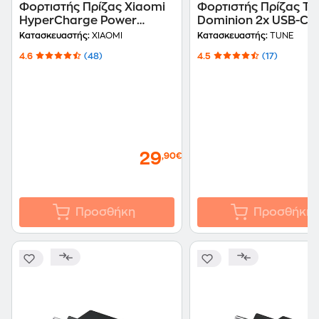
Φορτιστής Πρίζας Xiaomi
Φορτιστής Πρίζας Tu
HyperCharge Power
Dominion 2x USB-C/1
Adapter USB-A 67W -
USB-A 65W - White
Κατασκευαστής:
XIAOMI
Κατασκευαστής:
TUNE
White
4.6
(48)
4.5
(17)
29
,90€
Προσθήκη
Προσθήκη