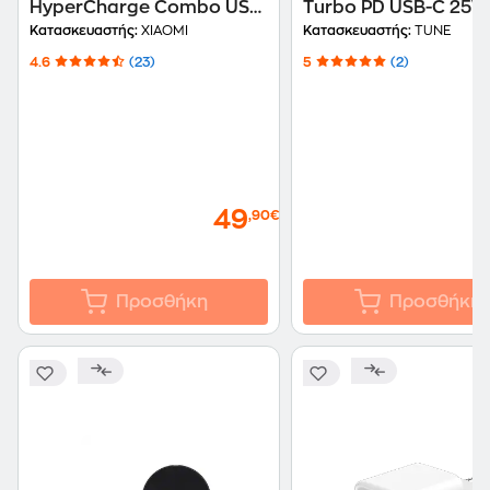
HyperCharge Combo USB-
Turbo PD USB-C 25W
C με Καλώδιο - Λευκό
Black
Κατασκευαστής:
XIAOMI
Κατασκευαστής:
TUNE
4.6
(23)
5
(2)
49
,90€
Προσθήκη
Προσθήκη