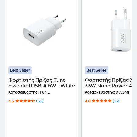
Best Seller
Best Seller
Φορτιστής Πρίζας Tune
Φορτιστής Πρίζας Xi
Essential USB-A 5W - White
33W Nano Power Ad
1x USB-C - White
Κατασκευαστής:
TUNE
Κατασκευαστής:
XIAOMI
4.5
(35)
4.8
(13)