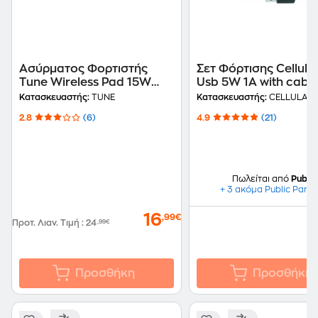
Ασύρματος Φορτιστής
Σετ Φόρτισης Cellula
Tune Wireless Pad 15W
Usb 5W 1A with cabl
Usb-C 1m - White
to micro USB - Black
Κατασκευαστής:
TUNE
Κατασκευαστής:
CELLULAR 
2.8
(6)
4.9
(21)
Πωλείται από
Public
+ 3 ακόμα Public Partn
16
,99€
Προτ. Λιαν. Τιμή
:
24
,99€
Προσθήκη
Προσθήκη