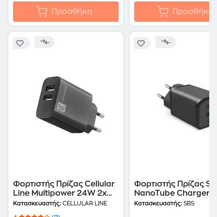
Προσθήκη
Προσθήκη
Φορτιστής Πρίζας Cellular
Φορτιστής Πρίζας SB
Line Multipower 24W 2x
NanoTube Charger 2
USB-A 24W - Black
USB-C / 1x USB-A 65
Κατασκευαστής:
CELLULAR LINE
Κατασκευαστής:
SBS
Black