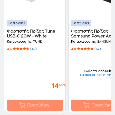
Best Seller
Best Seller
Φορτιστής Πρίζας Tune
Φορτιστής Πρίζας
USB-C 20W - White
Samsung Power Ada
USB-C 25W - Μαύρο
Κατασκευαστής:
TUNE
Κατασκευαστής:
SAMSUNG
4.5
(42)
4.8
(57)
Πωλείται από
Public
+ 4 ακόμα Public Partn
14
,99€
Προσθήκη
Προσθήκη