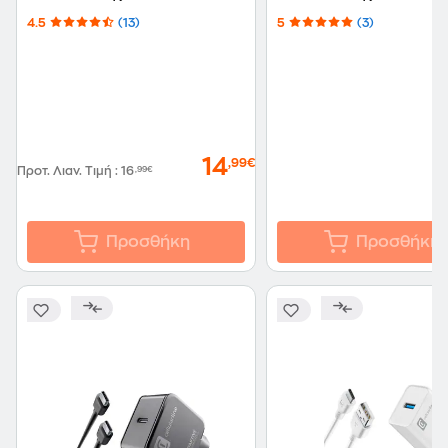
White
4.5
(13)
5
(3)
14
,99€
Προτ. Λιαν. Τιμή
:
16
,99€
Προσθήκη
Προσθήκη