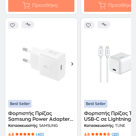
Προσθήκη
Προσθήκη
Best Seller
Best Seller
Φορτιστής Πρίζας
Φορτιστής Πρίζας Tu
Samsung Power Adapter
USB-C σε Lightning 20W
USB-C 25W με Καλώδιο -
1.5m - White
Κατασκευαστής:
SAMSUNG
Κατασκευαστής:
TUNE
Λευκό
4.8
(40)
4.6
(22)