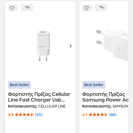
Best Seller
Best Seller
Φορτιστής Πρίζας Cellular
Φορτιστής Πρίζας
Line Fast Charger Usb
Samsung Power Ada
2.4A 15W - White
USB-C 25W - Λευκό
Κατασκευαστής:
CELLULAR LINE
Κατασκευαστής:
SAMSUNG
4.5
(55)
4.7
(89)