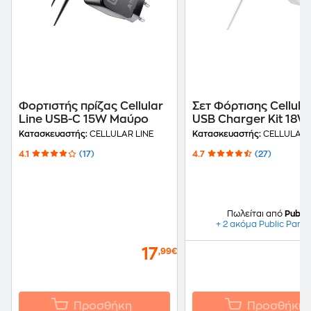
Φορτιστής πρίζας Cellular
Σετ Φόρτισης Cellula
Line USB-C 15W Μαύρο
USB Charger Kit 18W
Καλώδιο USB-A σε U
Κατασκευαστής:
CELLULAR LINE
Κατασκευαστής:
CELLULAR 
1m - White
4.1
(17)
4.7
(27)
Πωλείται από
Public
+ 2 ακόμα Public Partn
17
,99€
Προσθήκη
Προσθήκη