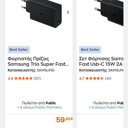
Best Seller
Best Seller
Φορτιστής Πρίζας
Σετ Φόρτισης Samsu
Samsung Trio Super Fast
Fast Usb-C 15W 2A w
3ports Usb,2x Usb-C 65W -
cable Usb-C 1m - Bla
Κατασκευαστής:
SAMSUNG
Κατασκευαστής:
SAMSUNG
Black
4.9
(57)
4.7
(41)
Πωλείται από
Public
Πωλείται από
Public
+ 4 ακόμα Public Partners
+ 4 ακόμα Public Partn
59
,90€