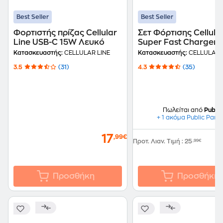
Best Seller
Best Seller
Φορτιστής πρίζας Cellular
Σετ Φόρτισης Cellula
Line USB-C 15W Λευκό
Super Fast Charger K
25W με Καλώδιο USB
Κατασκευαστής:
CELLULAR LINE
Κατασκευαστής:
CELLULAR 
USB-C 1m - Black
3.5
(31)
4.3
(35)
Πωλείται από
Public
+ 1 ακόμα Public Part
17
,99€
Προτ. Λιαν. Τιμή
:
25
,99€
Προσθήκη
Προσθήκη