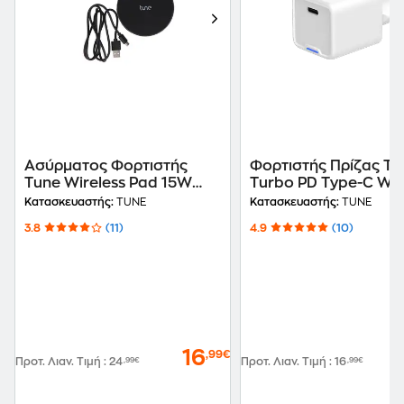
Ασύρματος Φορτιστής
Φορτιστής Πρίζας Tu
Tune Wireless Pad 15W
Turbo PD Type-C Wal
Usb-C 1m - Black
Charger 25W (with L
Κατασκευαστής:
TUNE
Κατασκευαστής:
TUNE
light) - White
3.8
(11)
4.9
(10)
16
,99€
Προτ. Λιαν. Τιμή
:
24
,99€
Προτ. Λιαν. Τιμή
:
16
,99€