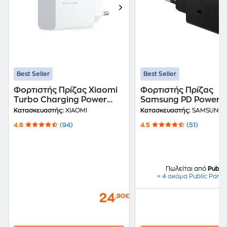
Best Seller
Best Seller
Φορτιστής Πρίζας Xiaomi
Φορτιστής Πρίζας
Turbo Charging Power
Samsung PD Power
Adapter USB-A 45W -
Adapter USB-C 45W 
Κατασκευαστής:
XIAOMI
Κατασκευαστής:
SAMSUNG
White
Καλώδιο - Μαύρο
4.6
(94)
4.5
(51)
Πωλείται από
Public
+ 4 ακόμα Public Partn
24
,90€