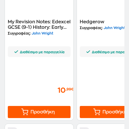
My Revision Notes: Edexcel
Hedgerow
GCSE (9-1) History: Early
Συγγραφέας:
John Wright
Elizabethan England,
Συγγραφέας:
John Wright
1558-88
Διαθέσιμο με παραγγελία
Διαθέσιμο με παραγγ
10
,99€
Προσθήκη
Προσθήκη