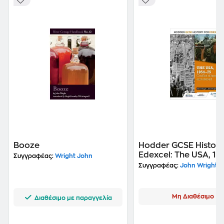
Booze
Hodder GCSE History
Edexcel: The USA, 19
Συγγραφέας:
Wright John
conflict at home and
Συγγραφέας:
John Wright
abroad
Μη Διαθέσιμο
Διαθέσιμο με παραγγελία