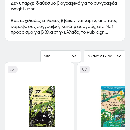
Δεν υπάρχει διαθέσιμο βιογραφικό για το συγγραφέα
Wright John.
Βρείτε χιλιάδες επιλογές βιβλίων και κόμικς από τους
κορυφαίους συγγραφείς και δημιουργούς, στο Νο1
προορισμό για βιβλία στην Ελλάδα, το Public.gr.
Προτεινόμενες κατηγορίες βιβλίων:
Ελληνόγλωσσα
Βιβλία
,
Ξενόγλωσσα Βιβλία
,
Κόμικς
Νέα
36 ανά σελίδα