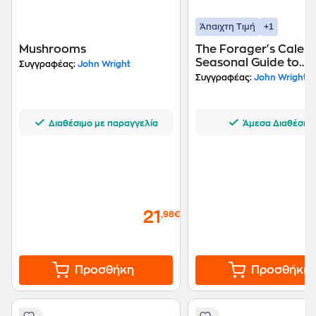
+1
Άπαιχτη Τιμή
Mushrooms
The Forager's Calend
Seasonal Guide to
Συγγραφέας:
John Wright
Nature's Wild Harves
Συγγραφέας:
John Wright
Διαθέσιμο με παραγγελία
Άμεσα Διαθέσιμ
21
,98€
Προσθήκη
Προσθήκη