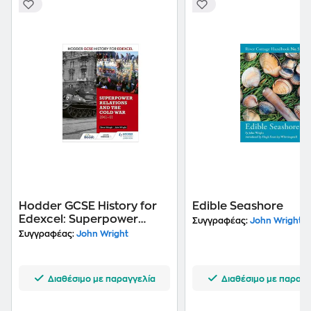
Hodder GCSE History for
Edible Seashore
Edexcel: Superpower
Συγγραφέας:
John Wright
relations and the Cold
Συγγραφέας:
John Wright
War, 1941-91
Διαθέσιμο με παραγγελία
Διαθέσιμο με παραγγ