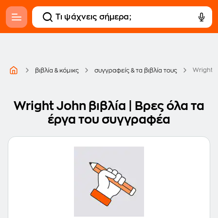
Wright 
βιβλία & κόμικς
συγγραφείς & τα βιβλία τους
Wright John βιβλία | Βρες όλα τα
έργα του συγγραφέα