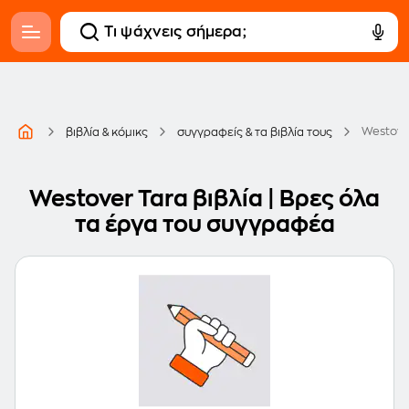
Westove
βιβλία & κόμικς
συγγραφείς & τα βιβλία τους
Westover Tara βιβλία | Βρες όλα
τα έργα του συγγραφέα