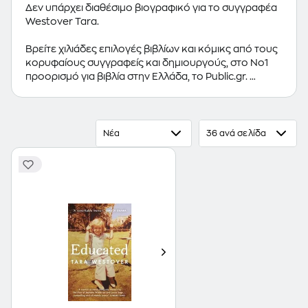
Δεν υπάρχει διαθέσιμο βιογραφικό για το συγγραφέα
Westover Tara.
Βρείτε χιλιάδες επιλογές βιβλίων και κόμικς από τους
κορυφαίους συγγραφείς και δημιουργούς, στο Νο1
προορισμό για βιβλία στην Ελλάδα, το Public.gr.
Προτεινόμενες κατηγορίες βιβλίων:
Ελληνόγλωσσα
Βιβλία
,
Ξενόγλωσσα Βιβλία
,
Κόμικς
Νέα
36 ανά σελίδα