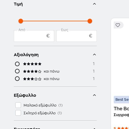
Τιμή
Από
Έως
€
€
Αξιολόγηση
1
1
και πάνω
1
και πάνω
Εξώφυλλο
Best Se
Μαλακό εξώφυλλο
The Bo
Σκληρό εξώφυλλο
Συγγραφ
5