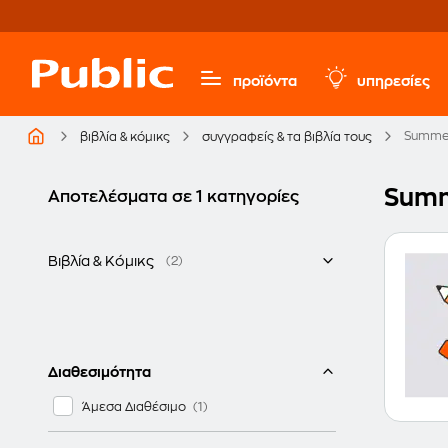
προϊόντα
υπηρεσίες
Summer
βιβλία & κόμικς
συγγραφείς & τα βιβλία τους
Summ
Αποτελέσματα σε 1 κατηγορίες
Βιβλία & Κόμικς
(2)
Ξενόγλωσσα
Διαθεσιμότητα
Άμεσα Διαθέσιμο