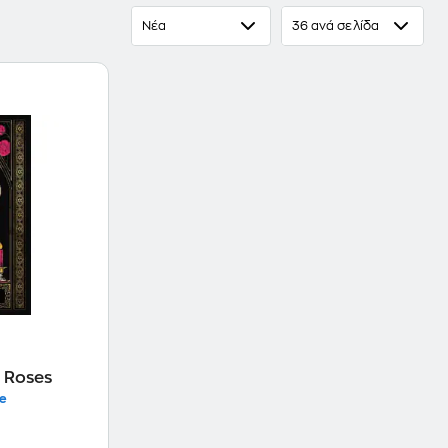
Νέα
36 ανά σελίδα
 Roses
e