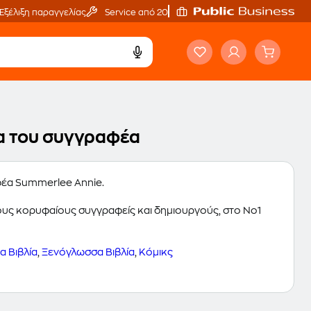
Εξέλιξη παραγγελίας
Service από 20'
γα του συγγραφέα
αφέα Summerlee Annie.
 τους κορυφαίους συγγραφείς και δημιουργούς, στο Νο1
 Βιβλία
,
Ξενόγλωσσα Βιβλία
,
Κόμικς