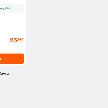
αγγελία
23
,99€
η
ϊόντα