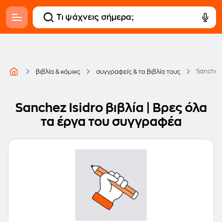
Sanchez 
βιβλία & κόμικς
συγγραφείς & τα βιβλία τους
Sanchez Isidro βιβλία | Βρες όλα
τα έργα του συγγραφέα