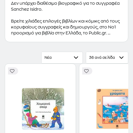
Δεν υπάρχει διαθέσιμο βιογραφικό για το συγγραφέα
Sanchez Isidro.
Βρείτε χιλιάδες επιλογές βιβλίων και κόμικς από τους
κορυφαίους συγγραφείς και δημιουργούς, στο Νο1
προορισμό για βιβλία στην Ελλάδα, το Public.gr.
Προτεινόμενες κατηγορίες βιβλίων:
Ελληνόγλωσσα
Βιβλία
,
Ξενόγλωσσα Βιβλία
,
Κόμικς
Νέα
36 ανά σελίδα