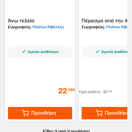
πόλεις της Ελλάδας και στη Λευκωσία της Κύπρου. Οι
φωτογραφίες του έχουν παρουσιαστεί σε ατομικές
και ομαδικές εκθέσεις. Έχει επιμεληθεί πολλές
φωτογραφικές εκθέσεις και εκδόσεις. Είναι τακτικός
Άνω τελεία
Πέρασμα από την Αθ
αρθρογράφος σε εφημερίδες και σε περιοδικά.
Συγγραφέας:
Πλάτων Ριβέλλης
Συγγραφέας:
Πλάτων Ριβέλ
Ίδρυσε μαζί με μαθητές του το 1988 το σωματείο
"Φωτογραφικός Κύκλος", καθώς και τις εκδόσεις
"Φωτοχώρος", οι οποίες έχουν εκδώσει περισσότερα
από εξήντα βιβλία και λευκώματα με φωτογραφικό
Άμεσα Διαθέσιμο
Άμεσα Διαθέσιμ
περιεχόμενο και ένα φωτογραφικό περιοδικό
("Φωτοχώρος") που κυκλοφόρησε από το 1993 μέχρι
το 1997.
22
,99€
Τιμή εκδότη
:
22
,71€
Προσθήκη
Προσθήκη
Είδες 2 από 2 προϊόντα