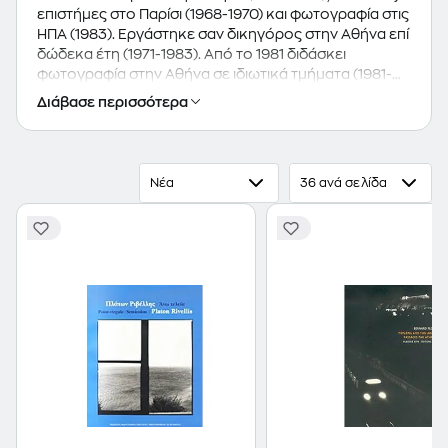
επιστήμες στο Παρίσι (1968-1970) και φωτογραφία στις
ΗΠΑ (1983). Εργάστηκε σαν δικηγόρος στην Αθήνα επί
δώδεκα έτη (1971-1983). Από το 1981 διδάσκει
φωτογραφία στην Αθήνα σε ιδιωτικά τμήματα (1981-
1987 στο Studio Quark, 1988-2002 στον
Διάβασε περισσότερα
Φωτογραφικό Κύκλο και από το 2003 στο Μουσείο
Μπενάκη). Παράλληλα, από το 1984 μέχρι το 1994
δίδαξε φωτογραφία σε μαθητές και φοιτητές στο
τμήμα ΜΜΕ του Παντείου Πανεπιστημίου, στο
Νέα
36 ανά σελίδα
University of La Verne της Κηφισιάς, στις ιδιωτικές
σχολές φωτογραφίας Focus και Leica Academy, στη
Σχολή Μωραΐτη και στο Κολλέγιο Αθηνών. Από το
1988 παραδίδει εντατικά φωτογραφικά θερινά
σεμινάρια σε νησιά των Κυκλάδων (παλιότερα στην
Πάρο και από το 2001 στη Σύρο). Από το 2001
παραδίδει σειρά σεμιναρίων στη Σύρο με θέμα τον
κινηματογράφο. Οργάνωσε τα πρότυπα τμήματα
φωτογραφίας της Λαϊκής Επιμόρφωσης (1985) και
δίδαξε τους επιμορφωτές τους (από το 1985 μέχρι το
1990). Επιμελήθηκε σειρά από εκπομπές της κρατικής
τηλεόρασης για τη φωτογραφία. Έχει παραδώσει
πολυάριθμα σεμινάρια και διαλέξεις σε διάφορες