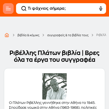
Ριβέλλη
βιβλία & κόμικς
συγγραφείς & τα βιβλία τους
Ριβέλλης Πλάτων βιβλία | Βρες
όλα τα έργα του συγγραφέα
Ο Πλάτων Ριβέλλης γεννήθηκε στην Αθήνα το 1945.
Σπούδασε νομικά στην Αθήνα (1963-1968), πολιτικές