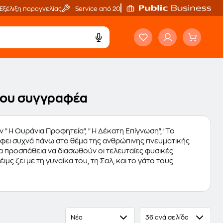
Εξέλιξη παραγγελίας
Service από 20'
 του συγγραφέα
ν "Η Ουράνια Προφητεία", "Η Δέκατη Επίγνωση", "Το
ράφει συχνά πάνω στο θέμα της ανθρώπινης πνευματικής
α προσπάθεια να διασωθούν οι τελευταίες φυσικές
μς ζει με τη γυναίκα του, τη Σαλ, και το γάτο τους
Νέα
36 ανά σελίδα