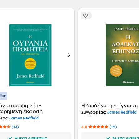
ller
νια προφητεία -
Η δωδέκατη επίγνωση
ωρημένη έκδοση
Συγγραφέας:
James Redfield
έας:
James Redfield
(14)
4.9
(10)
Άμεσα Διαθέσιμο
Άμεσα Διαθέσ