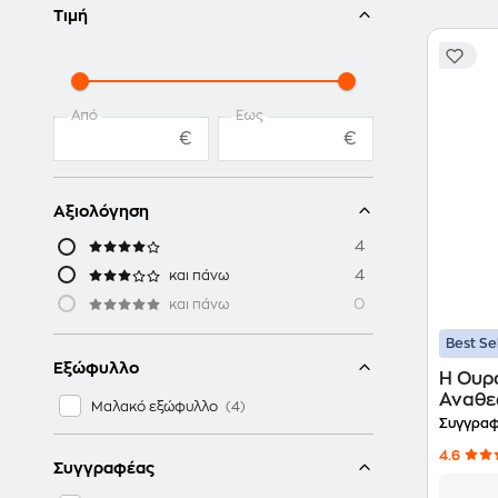
Τιμή
Από
Έως
€
€
Αξιολόγηση
4
4
και πάνω
0
και πάνω
Best Se
Εξώφυλλο
Η Ουρά
Αναθε
Μαλακό εξώφυλλο
Συγγραφ
4.6
Συγγραφέας