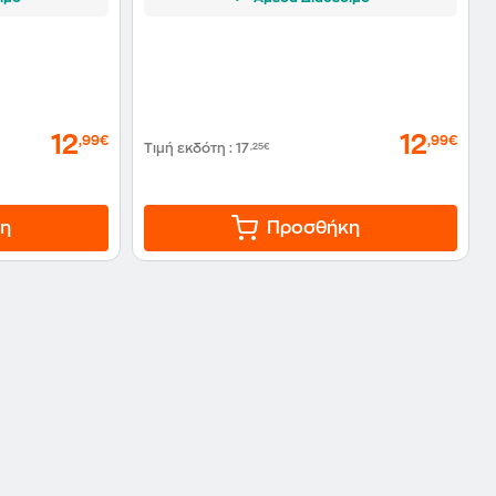
12
12
,99€
,99€
Τιμή εκδότη
:
17
,25€
η
Προσθήκη