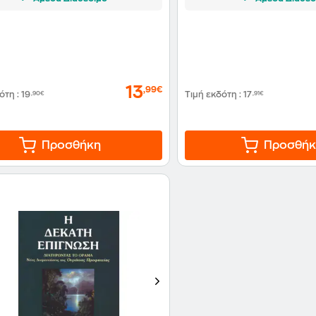
13
,99€
δότη
:
19
,90€
Τιμή εκδότη
:
17
,91€
Προσθήκη
Προσθήκ