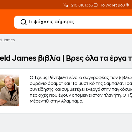
210 8181333
Το Wallet μου
ld James
eld James βιβλία | Βρες όλα τα έργα
O Τζέιμς Ρέντφιλντ είναι ο συγγραφέας των βιβλίω
ουράνιο όραμα" και "Το μυστικό της Σαμπάλα". Γ
συνείδησης και συμμετέχει ενεργά στην παγκόσμι
περιοχές που έχουν απομείνει στον πλανήτη. Ο Τζέι
Μέρεντιθ, στην Αλαμπάμα.