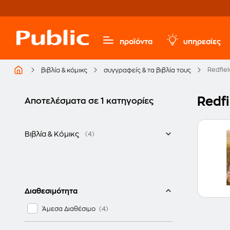
προϊόντα
υπηρεσίες
Redfie
βιβλία & κόμικς
συγγραφείς & τα βιβλία τους
Redfi
Αποτελέσματα σε 1 κατηγορίες
Βιβλία & Κόμικς
(4)
Ελληνικά
Διαθεσιμότητα
Άμεσα Διαθέσιμο