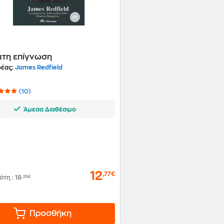
ατη επίγνωση
έας:
James Redfield
(10)
Άμεσα Διαθέσιμο
12
,77€
δότη
:
18
,25€
Προσθήκη