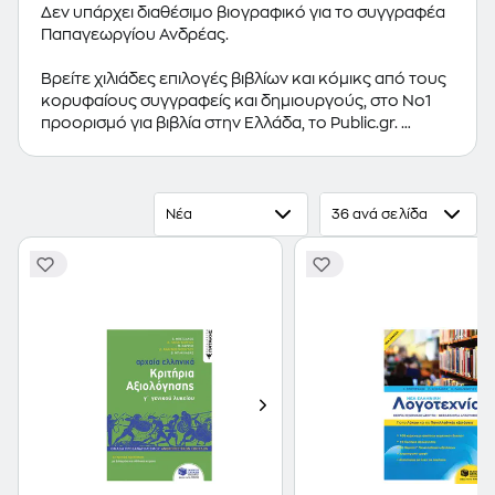
Δεν υπάρχει διαθέσιμο βιογραφικό για το συγγραφέα
Παπαγεωργίου Ανδρέας.
Βρείτε χιλιάδες επιλογές βιβλίων και κόμικς από τους
κορυφαίους συγγραφείς και δημιουργούς, στο Νο1
προορισμό για βιβλία στην Ελλάδα, το Public.gr.
Προτεινόμενες κατηγορίες βιβλίων:
Ελληνόγλωσσα
Βιβλία
,
Ξενόγλωσσα Βιβλία
,
Κόμικς
Νέα
36 ανά σελίδα