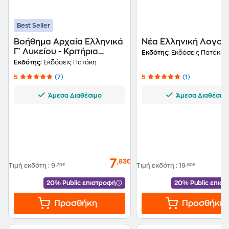
Best Seller
Βοήθημα Αρχαία Ελληνικά
Νέα Ελληνική Λογοτ
Γ' Λυκείου - Κριτήρια
Εκδότης:
Εκδόσεις Πατάκη
Αξιολόγησης
Εκδότης:
Εκδόσεις Πατάκη
5
(7)
5
(1)
Άμεσα Διαθέσιμο
Άμεσα Διαθέσιμ
7
,83€
Τιμή εκδότη
:
9
,70€
Τιμή εκδότη
:
19
,50€
20% Public επιστροφή
20% Public επισ
Προσθήκη
Προσθήκη