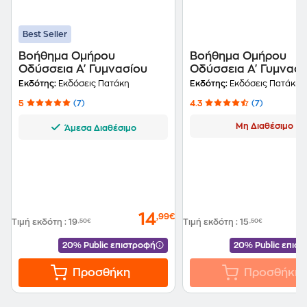
Best Seller
Βοήθημα Ομήρου
Βοήθημα Ομήρου
Οδύσσεια Α' Γυμνασίου
Οδύσσεια Α' Γυμνασί
Εκδότης:
Εκδόσεις Πατάκη
Εκδότης:
Εκδόσεις Πατάκη
5
(7)
4.3
(7)
Μη Διαθέσιμο
Άμεσα Διαθέσιμο
14
,99€
Τιμή εκδότη
:
19
,50€
Τιμή εκδότη
:
15
,50€
20% Public επιστροφή
20% Public επισ
Προσθήκη
Προσθήκη