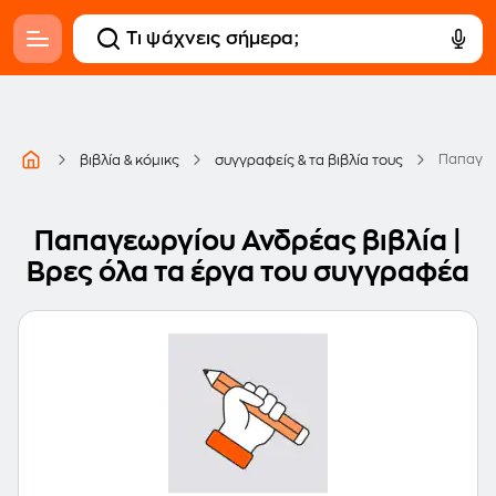
Παπαγεω
βιβλία & κόμικς
συγγραφείς & τα βιβλία τους
Παπαγεωργίου Ανδρέας βιβλία |
Βρες όλα τα έργα του συγγραφέα