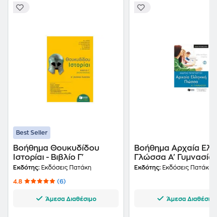
Best Seller
Βοήθημα Θουκυδίδου
Βοήθημα Αρχαία Ελλ
Ιστορίαι - Βιβλίο Γ'
Γλώσσα Α' Γυμνασίου
μέρος (σχολικό
Εκδότης:
Εκδόσεις Πατάκη
Εκδότης:
Εκδόσεις Πατάκη
πρόγραμμα Κύπρου)
4.8
(6)
Άμεσα Διαθέσιμο
Άμεσα Διαθέσιμ