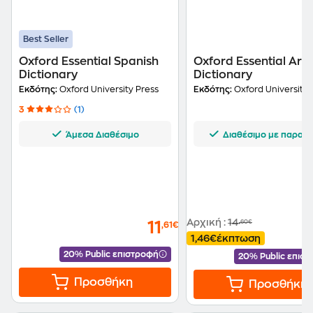
Best Seller
Oxford Essential Spanish
Oxford Essential Ara
Dictionary
Dictionary
Εκδότης:
Oxford University Press
Εκδότης:
Oxford University 
3
(1)
Άμεσα Διαθέσιμο
Διαθέσιμο με παραγγ
Αρχική
:
14
,60€
11
,61€
1,46€
έκπτωση
20% Public επιστροφή
20% Public επισ
Προσθήκη
Προσθήκη