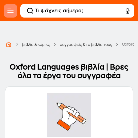
Oxford 
βιβλία & κόμικς
συγγραφείς & τα βιβλία τους
Oxford Languages βιβλία | Βρες
όλα τα έργα του συγγραφέα