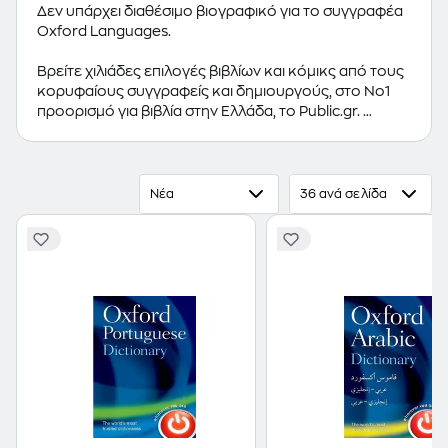
Δεν υπάρχει διαθέσιμο βιογραφικό για το συγγραφέα
Oxford Languages.
Βρείτε χιλιάδες επιλογές βιβλίων και κόμικς από τους
κορυφαίους συγγραφείς και δημιουργούς, στο Νο1
προορισμό για βιβλία στην Ελλάδα, το Public.gr.
Προτεινόμενες κατηγορίες βιβλίων:
Ελληνόγλωσσα
Βιβλία
,
Ξενόγλωσσα Βιβλία
,
Κόμικς
Νέα
36 ανά σελίδα