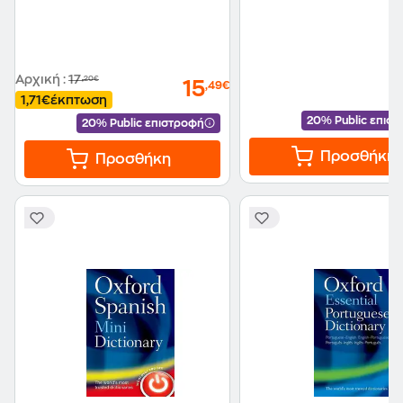
Αρχική
:
17
,20€
15
,49€
1,71€
έκπτωση
20% Public επισ
20% Public επιστροφή
Προσθήκη
Προσθήκη