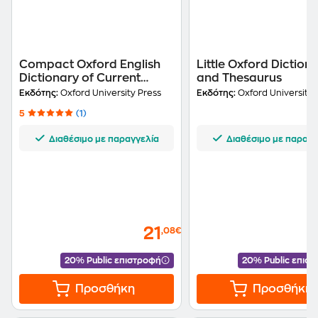
Compact Oxford English
Little Oxford Diction
Dictionary of Current
and Thesaurus
English
Εκδότης:
Oxford University Press
Εκδότης:
Oxford University 
5
(1)
Διαθέσιμο με παραγγελία
Διαθέσιμο με παραγγ
21
,08€
20% Public επιστροφή
20% Public επισ
Προσθήκη
Προσθήκη