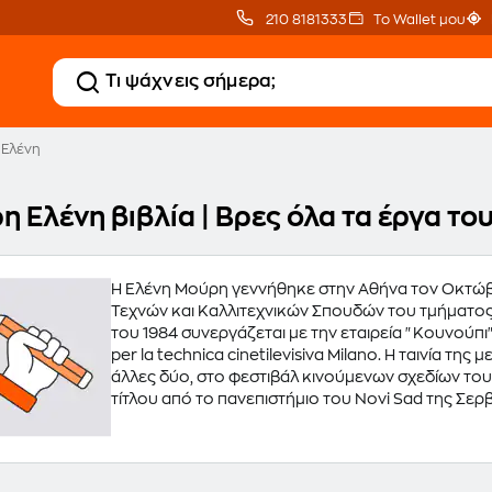
210 8181333
Το Wallet μου
 Ελένη
η Ελένη βιβλία | Βρες όλα τα έργα τ
Η Ελένη Μούρη γεννήθηκε στην Αθήνα τον Οκτώβρ
Τεχνών και Καλλιτεχνικών Σπουδών του τμήματος 
του 1984 συνεργάζεται με την εταιρεία "Κουνούπι"
per la technica cinetilevisiva Milano. Η ταινία τη
άλλες δύο, στο φεστιβάλ κινούμενων σχεδίων του 
τίτλου από το πανεπιστήμιο του Novi Sad της Σερβίας με θέμα "Τρόπος διδασκαλίας του κινουμένου
σχεδίου". Από το 1978 εργάζεται ως ελεύθερος σ
animation ("Κουνούπι", "Artoon", "Blitz""Κουάκ").
εργάζεται κατά διαστήματα στην εταιρεία "Bozzeto-
video διάρκειας 20΄ με θέμα τον τρωϊκό πόλεμο (π