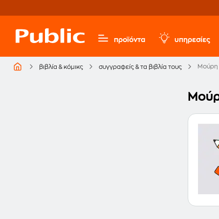
προϊόντα
υπηρεσίες
Μούρη
βιβλία & κόμικς
συγγραφείς & τα βιβλία τους
Μούρ