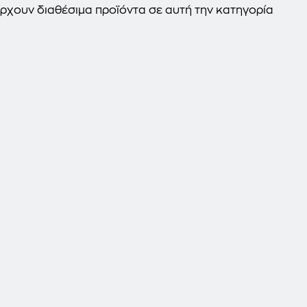
ρχουν διαθέσιμα προϊόντα σε αυτή την κατηγορία
Ιδρυτικό μέλος της Cartoon Hellas, παρακλάδι της 
σχολή γραφικών τεχνών, και καλλιτεχνικών σπουδ
γραφιστική κινηματογράφου από το 1987 έως σήμ