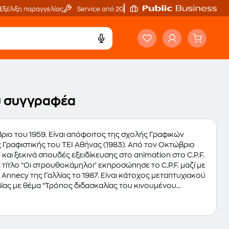
Εξέλιξη παραγγελίας
Service από 20'
ου συγγραφέα
ιο του 1959. Είναι απόφοιτος της σχολής Γραφικών
Γραφιστικής του ΤΕΙ Αθήνας (1983). Από τον Οκτώβριο
 και ξεκινά σπουδές εξειδίκευσης στο animation στο C.P.F.
ς με τίτλο "Οι στρουθοκάμηλοι" εκπροσώπησε το C.P.F. μαζί με
Annecy της Γαλλίας το 1987. Είναι κάτοχος μεταπτυχιακού
υνεργάτης με πολλές εταιρείες παραγωγής διαφημίσεων με
 Επίσης κατά τη διάρκεια των σπουδών της στο Μιλάνο,
produzione film S.R.L.". Το 1993-94 δημιουργεί ταινία
αραγωγή της "Κυρ. Ι. Παπαδόπουλος Ε.Ε." για παιδιά).