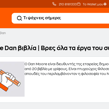
210 8181333
Το Wallet μου
 Dan
e Dan βιβλία | Βρες όλα τα έργα του
Ο Dan Moore είναι διευθυντής της εταιρείας δημιο
από 20 βιβλία με γρίφους. Είναι πτυχιούχος Φιλοσ
σπουδές του περιλαμβάνονταν η φιλοσοφία του Νο