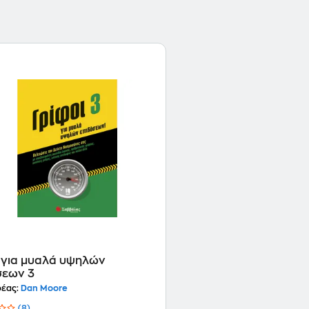
ι για μυαλά υψηλών
σεων 3
έας:
Dan Moore
(8)