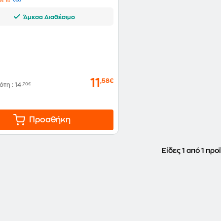
Άμεσα Διαθέσιμο
11
,58€
δότη
:
14
,70€
Προσθήκη
Είδες 1 από 1 προ