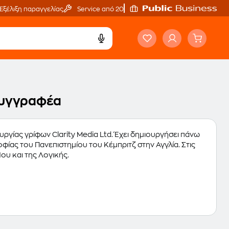
Εξέλιξη παραγγελίας
Service από 20'
 συγγραφέα
υργίας γρίφων Clarity Media Ltd. Έχει δημιουργήσει πάνω
οφίας του Πανεπιστημίου του Κέμπριτζ στην Αγγλία. Στις
υ και της Λογικής.