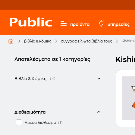
προϊόντα
υπηρεσίες
Kishimi
βιβλία & κόμικς
συγγραφείς & τα βιβλία τους
Kishi
Αποτελέσματα σε 1 κατηγορίες
Βιβλία & Κόμικς
(4)
Ξενόγλωσσα
Διαθεσιμότητα
Άμεσα Διαθέσιμο