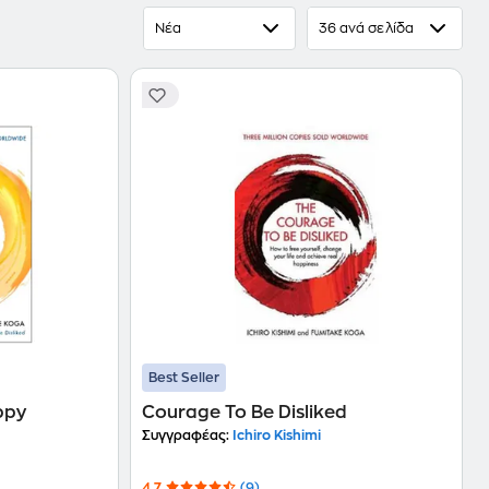
Νέα
36 ανά σελίδα
Best Seller
ppy
Courage To Be Disliked
Συγγραφέας:
Ichiro Kishimi
4.7
(9)