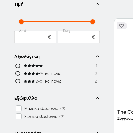
Τιμή
Από
Έως
€
€
Αξιολόγηση
1
2
και πάνω
2
και πάνω
Εξώφυλλο
Μαλακό εξώφυλλο
The Co
Σκληρό εξώφυλλο
Συγγραφ