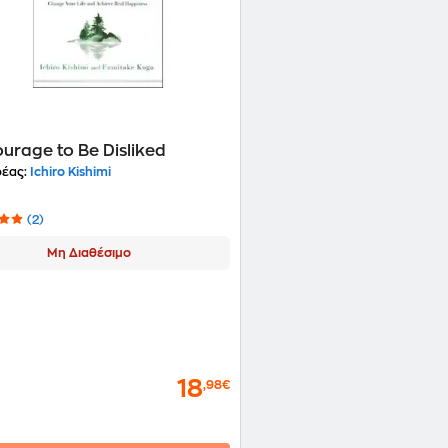
urage to Be Disliked
έας:
Ichiro Kishimi
(2)
Μη Διαθέσιμο
18
,98€