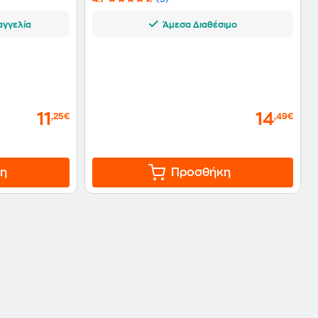
αγγελία
Άμεσα Διαθέσιμο
11
14
,25€
,49€
η
Προσθήκη