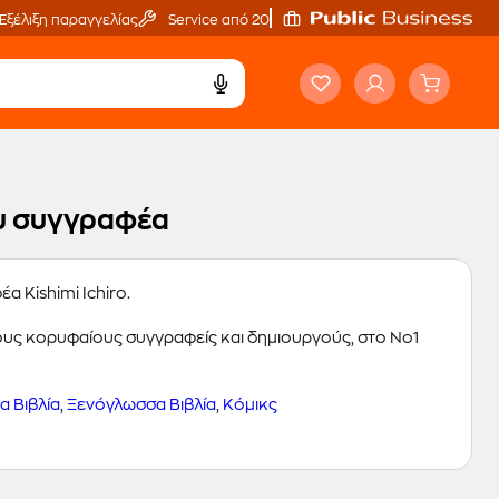
Εξέλιξη παραγγελίας
Service από 20'
του συγγραφέα
α Kishimi Ichiro.
 τους κορυφαίους συγγραφείς και δημιουργούς, στο Νο1
 Βιβλία
,
Ξενόγλωσσα Βιβλία
,
Κόμικς