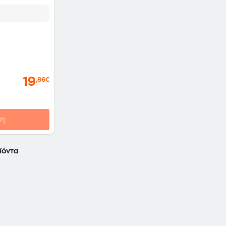
19
,86€
η
ϊόντα