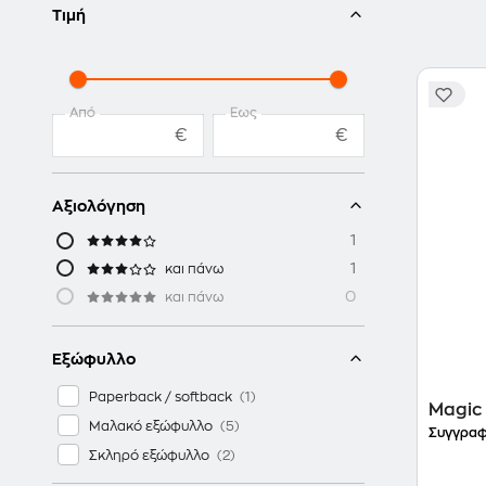
Τιμή
Από
Έως
€
€
Αξιολόγηση
1
1
και πάνω
0
και πάνω
Εξώφυλλο
Paperback / softback
Magic 
Μαλακό εξώφυλλο
Συγγραφ
Σκληρό εξώφυλλο