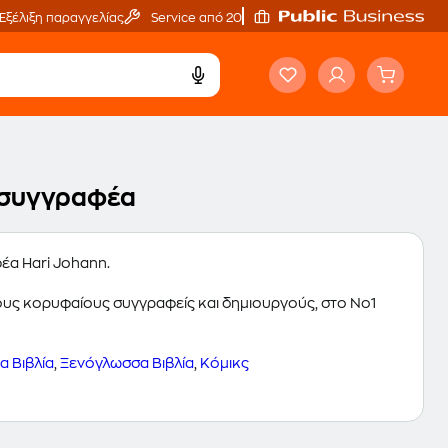
Εξέλιξη παραγγελίας
Service από 20'
υ συγγραφέα
φέα Hari Johann.
 τους κορυφαίους συγγραφείς και δημιουργούς, στο Νο1
 Βιβλία
,
Ξενόγλωσσα Βιβλία
,
Κόμικς