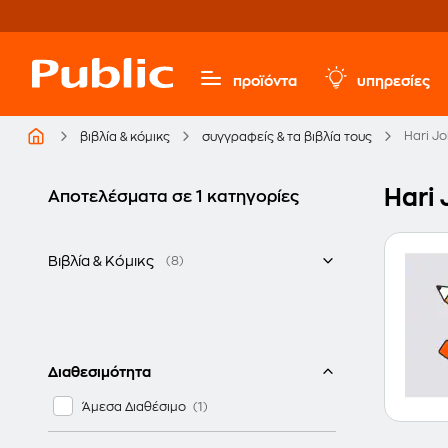
προϊόντα
υπηρεσίες
Hari J
βιβλία & κόμικς
συγγραφείς & τα βιβλία τους
Hari 
Αποτελέσματα σε 1 κατηγορίες
Βιβλία & Κόμικς
(8)
Ξενόγλωσσα
Διαθεσιμότητα
Άμεσα Διαθέσιμο