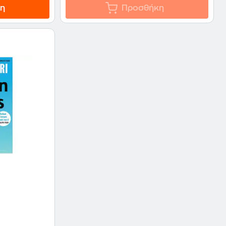
η
Προσθήκη