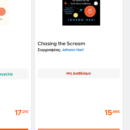
Chasing the Scream
Συγγραφέας:
Johann Hari
Μη Διαθέσιμο
αγγελία
17
15
,21€
,98€