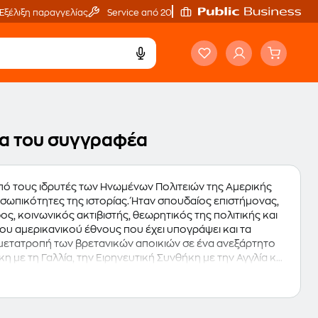
Εξέλιξη παραγγελίας
Service από 20'
ργα του συγγραφέα
από τους ιδρυτές των Ηνωμένων Πολιτειών της Αμερικής
οσωπικότητες της ιστορίας. Ήταν σπουδαίος επιστήμονας,
, κοινωνικός ακτιβιστής, θεωρητικός της πολιτικής και
του αμερικανικού έθνους που έχει υπογράψει και τα
μετατροπή των βρετανικών αποικιών σε ένα ανεξάρτητο
η με τη Γαλλία, την Ειρηνευτική Συνθήκη με την Αγγλία και
ε πολύ αξιόλογο συγγραφικό έργο και τεράστια απήχηση