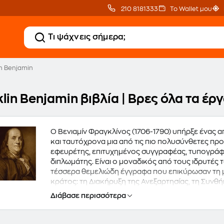
210 8181333
Το Wallet μου
in Benjamin
lin Benjamin βιβλία | Βρες όλα τα έ
Ο Βενιαμίν Φραγκλίνος (1706-1790) υπήρξε ένας 
και ταυτόχρονα μια από τις πιο πολυσύνθετες πρ
εφευρέτης, επιτυχημένος συγγραφέας, τυπογράφος
διπλωμάτης. Είναι ο μοναδικός από τους ιδρυτές 
τέσσερα θεμελιώδη έγγραφα που επικύρωσαν τη 
κράτος: τη Διακήρυξη της Ανεξαρτησίας, τη Συνθήκ
το πρώτο Σύνταγμα των Η.Π.Α. Ήταν πολυμαθής, μ
Διάβασε περισσότερα
στην κοινή γνώμη..