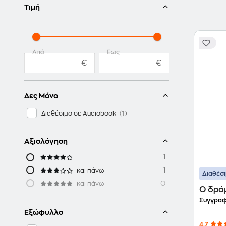
Τιμή
Από
Έως
€
€
Δες Μόνο
Διαθέσιμο σε Audiobook
Αξιολόγηση
1
1
και πάνω
Διαθέσ
0
και πάνω
Ο δρό
Συγγραφ
Εξώφυλλο
4.7