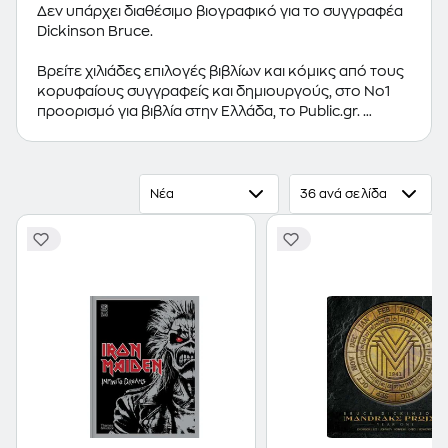
Δεν υπάρχει διαθέσιμο βιογραφικό για το συγγραφέα
Dickinson Bruce.
Βρείτε χιλιάδες επιλογές βιβλίων και κόμικς από τους
κορυφαίους συγγραφείς και δημιουργούς, στο Νο1
προορισμό για βιβλία στην Ελλάδα, το Public.gr.
Προτεινόμενες κατηγορίες βιβλίων:
Ελληνόγλωσσα
Βιβλία
,
Ξενόγλωσσα Βιβλία
,
Κόμικς
Νέα
36 ανά σελίδα