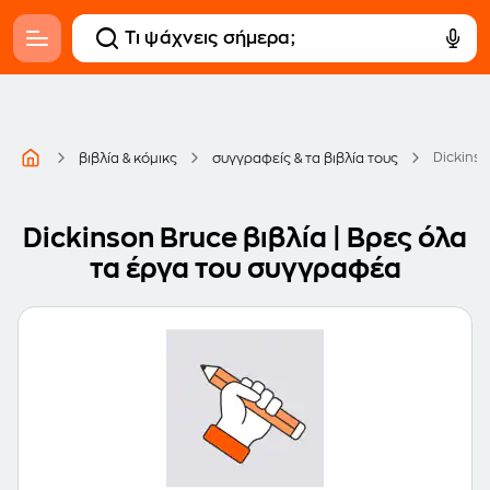
Dickinso
βιβλία & κόμικς
συγγραφείς & τα βιβλία τους
Dickinson Bruce βιβλία | Βρες όλα
τα έργα του συγγραφέα