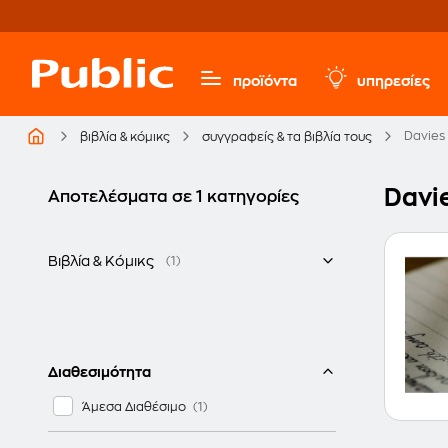
προϊόντα
υπηρεσίες
Davies
βιβλία & κόμικς
συγγραφείς & τα βιβλία τους
Davi
Αποτελέσματα σε 1 κατηγορίες
Βιβλία & Κόμικς
(1)
Ελληνικά
Διαθεσιμότητα
Άμεσα Διαθέσιμο