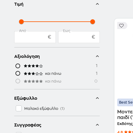
Τιμή
Από
Έως
€
€
Αξιολόγηση
1
1
και πάνω
0
και πάνω
Εξώφυλλο
Best Se
Μαλακό εξώφυλλο
Μοντεσ
παιδί 
Εκδότης
Συγγραφέας
4.8