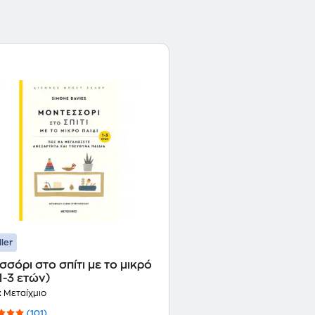
ller
σόρι στο σπίτι με το μικρό
(1-3 ετών)
:
Μεταίχμιο
(101)