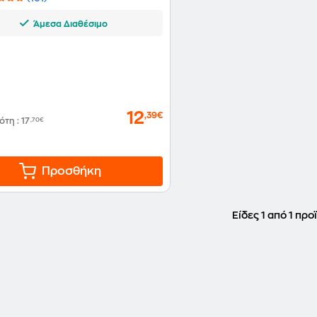
Άμεσα Διαθέσιμο
12
,39€
δότη
:
17
,70€
Προσθήκη
Είδες 1 από 1 προ