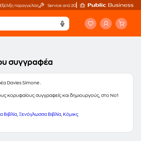
Εξέλιξη παραγγελίας
Service από 20'
 του συγγραφέα
φέα Davies Simone .
 τους κορυφαίους συγγραφείς και δημιουργούς, στο Νο1
 Βιβλία
,
Ξενόγλωσσα Βιβλία
,
Κόμικς