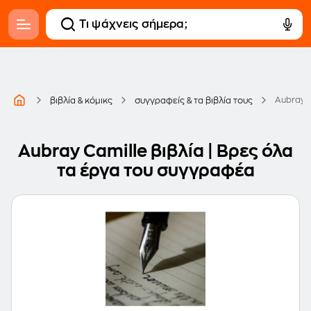
Aubray 
βιβλία & κόμικς
συγγραφείς & τα βιβλία τους
Aubray Camille βιβλία | Βρες όλα
τα έργα του συγγραφέα