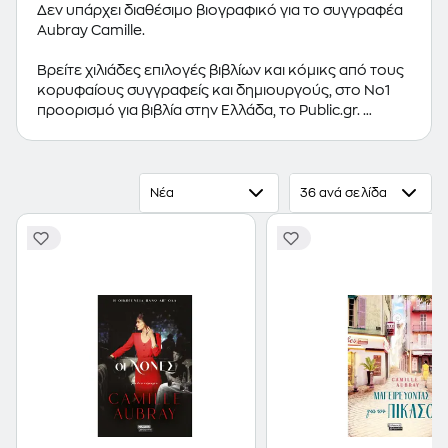
Δεν υπάρχει διαθέσιμο βιογραφικό για το συγγραφέα
Aubray Camille.
Βρείτε χιλιάδες επιλογές βιβλίων και κόμικς από τους
κορυφαίους συγγραφείς και δημιουργούς, στο Νο1
προορισμό για βιβλία στην Ελλάδα, το Public.gr.
Προτεινόμενες κατηγορίες βιβλίων:
Ελληνόγλωσσα
Βιβλία
,
Ξενόγλωσσα Βιβλία
,
Κόμικς
Νέα
36 ανά σελίδα