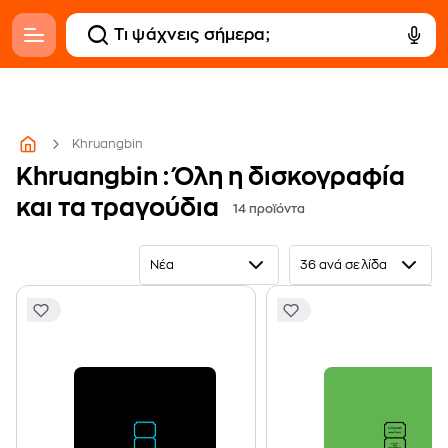
Khruangbin
Khruangbin : Όλη η δισκογραφία
και τα τραγούδια
14 προϊόντα
Νέα
36 ανά σελίδα