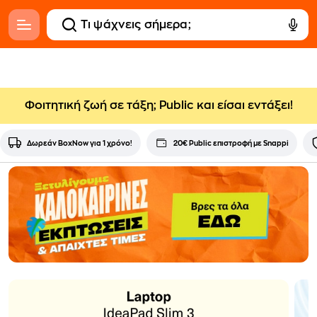
Φοιτητική ζωή σε τάξη; Public και είσαι εντάξει!
Δωρεάν BoxNow για 1 χρόνο!
20€ Public επιστροφή με Snappi