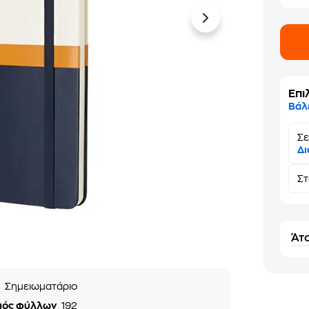
Επι
Βάλ
Σε
Δι
Σ
Άτο
ς
Σημειωματάριο
μός φύλλων
192