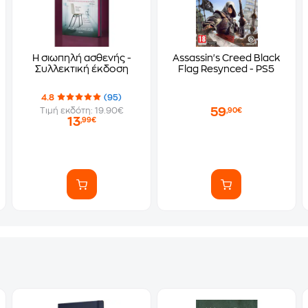
Η σιωπηλή ασθενής -
Assassin's Creed Black
Συλλεκτική έκδοση
Flag Resynced - PS5
4.8
(95)
59
Τιμή εκδότη: 19.90€
,90€
13
,99€