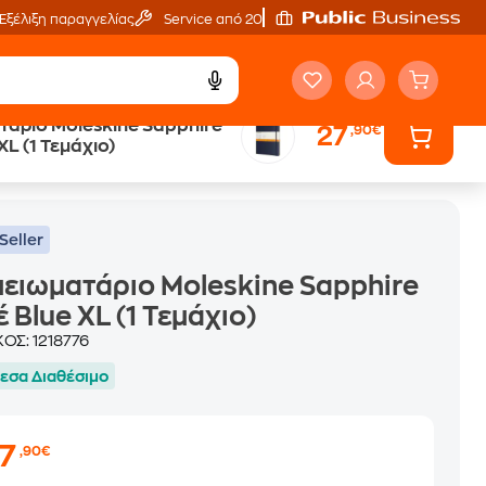
Εξέλιξη παραγγελίας
Service από 20'
τάριο Moleskine Sapphire
27
,90€
XL (1 Τεμάχιο)
Seller
ειωματάριο Moleskine Sapphire
έ Blue XL (1 Τεμάχιο)
ΚΟΣ:
1218776
εσα Διαθέσιμο
27
,90€