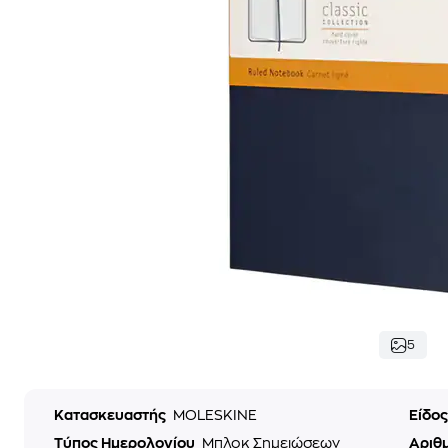
5
Κατασκευαστής
MOLESKINE
Είδο
Τύπος Ημερολογίου
Μπλοκ Σημειώσεων
Αριθ