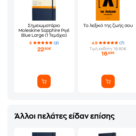
Σημειωματάριο
Το λεξικό της ζωής σου
Moleskine Sapphire Ριγέ
Blue Large (1 Τεμάχιο)
5
(2)
4.9
(7)
22
Τιμή εκδότη: 18.80€
,90€
16
,99€
Άλλοι πελάτες είδαν επίσης