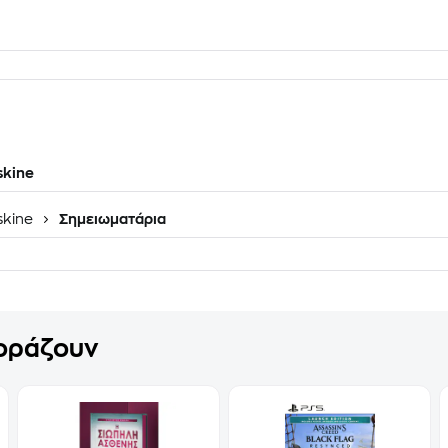
skine
skine
Σημειωματάρια
γοράζουν