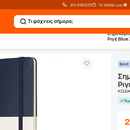
210 8181333
Το Wallet μου
Σημειωμα
Ριγέ Blue 
ιο Moleskine Sapphire Ριγέ Blue XL (1 Τεμάχιο)
Best 
Σημ
Ριγ
ΚΩΔΙ
Άμ