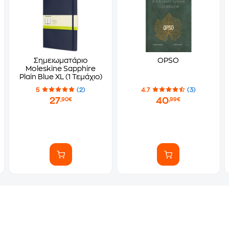
Σημειωματάριο
OPSO
Moleskine Sapphire
Plain Blue XL (1 Τεμάχιο)
5
(2)
4.7
(3)
27
40
,90€
,99€