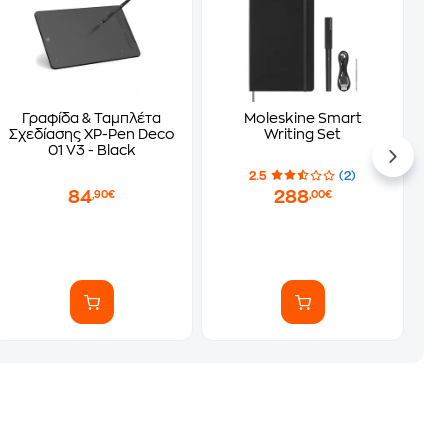
Γραφίδα & Ταμπλέτα
Moleskine Smart
Σχεδίασης XP-Pen Deco
Writing Set
01 V3 - Black
2.5
(2)
84
288
,90€
,00€