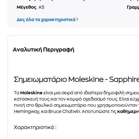
Μέγεθος
A5
Γραμ
Δες όλα τα χαρακτηριστικά
Αναλυτική Περιγραφή
Σημειωματάριο Moleskine - Sapphir
Τα
Μoleskine
είναι μια σειρά από ιδιαίτερα δημοφιλή σημε
κατασκευή τους και τον κομψό σχεδιασμό τους. Είναι εύχ
πνοή στο θρυλικό σημειωματάριο που χρησιμοποιούνταν το
Hemingway, και Bruce Chatwin. Αποτυπώστε τις
καθημερι
Χαρακτηριστικά
: