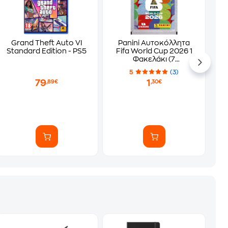
Grand Theft Auto VI
Panini Αυτοκόλλητα
Standard Edition - PS5
Fifa World Cup 2026 1
Φακελάκι (7
Αυτοκόλλητα)
5
(3)
79
1
,89€
,30€