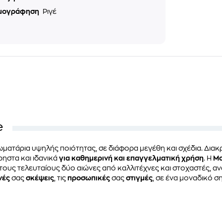
μογράφηση
Ριγέ
e
ιωματάρια υψηλής ποιότητας, σε διάφορα μεγέθη και σχέδια. Διακρ
ρηστα και ιδανικά
για καθημερινή και επαγγελματική χρήση
. Η
Mo
υς τελευταίους δύο αιώνες από καλλιτέχνες και στοχαστές, ανά
νές
σας
σκέψεις
, τις
προσωπικές
σας
στιγμές
, σε ένα μοναδικό σ