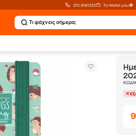
210 8181333
Το Wallet μου
Ημερολόγιο Εβδομαδιαίο Legami 2026 12Μ Small Spiral Hedgeh
όγια
Ημε
202
ΚΩΔΙ
Εξ