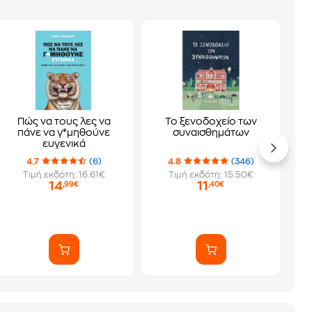
Πώς να τους λες να
Το ξενοδοχείο των
πάνε να γ*μηθούνε
συναισθημάτων
ευγενικά
4.7
(6)
4.8
(346)
Τιμή εκδότη: 16.61€
Τιμή εκδότη: 15.50€
14
11
,99€
,40€