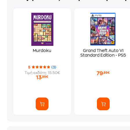
Murdoku
Grand Theft Auto VI
Standard Edition - PS5
5
(3)
79
Τιμή εκδότη: 15.50€
,89€
13
,99€