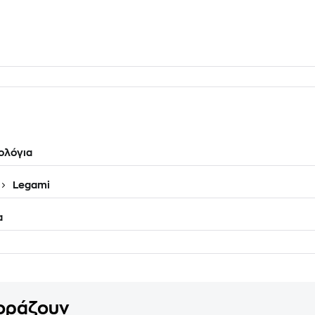
ολόγια
Legami
α
γοράζουν