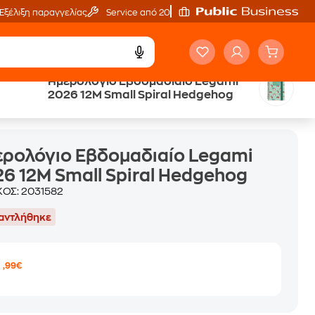
Εξέλιξη παραγγελίας
Service από 20'
Ημερολόγιο Εβδομαδιαίο Legami
2026 12Μ Small Spiral Hedgehog
og
ρολόγιο Εβδομαδιαίο Legami
6 12Μ Small Spiral Hedgehog
ΚΟΣ:
2031582
αντλήθηκε
9
,99€