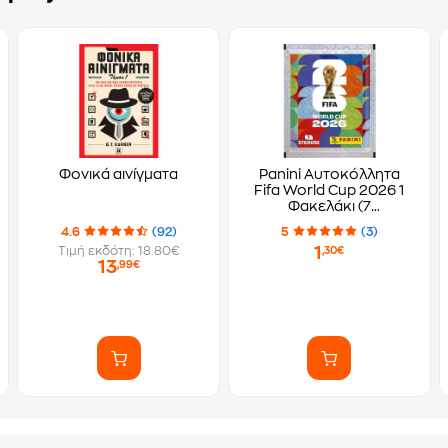
Φονικά αινίγματα
Panini Αυτοκόλλητα
Fifa World Cup 2026 1
Φακελάκι (7
Αυτοκόλλητα)
4.6
(92)
5
(3)
1
Τιμή εκδότη: 18.80€
,30€
13
,99€