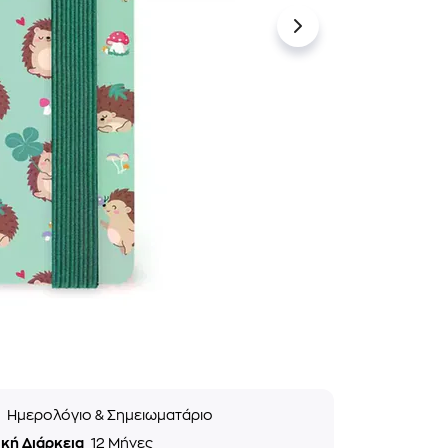
ς
Ημερολόγιο & Σημειωματάριο
ική Διάρκεια
12 Μήνες