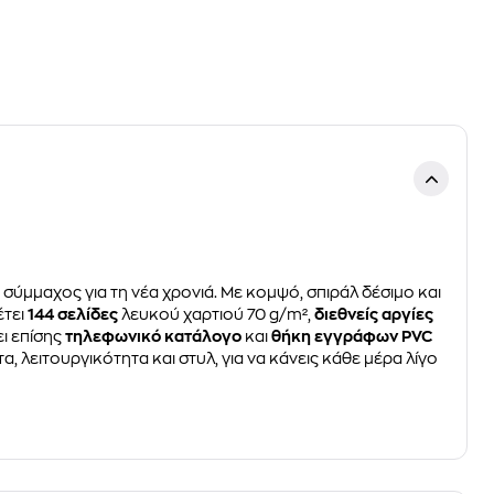
υ σύμμαχος για τη νέα χρονιά. Με κομψό, σπιράλ δέσιμο και
έτει
144 σελίδες
λευκού χαρτιού 70 g/m²,
διεθνείς αργίες
ει επίσης
τηλεφωνικό κατάλογο
και
θήκη εγγράφων PVC
, λειτουργικότητα και στυλ, για να κάνεις κάθε μέρα λίγο