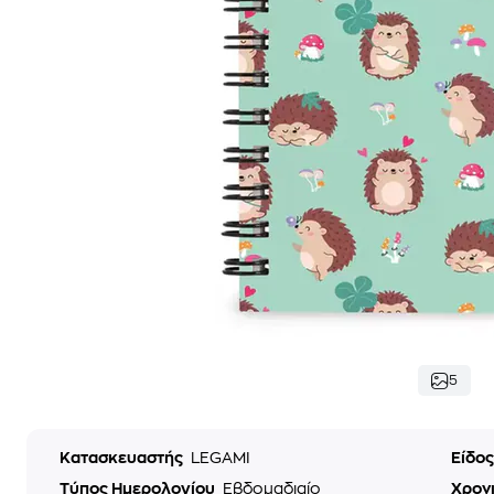
5
Κατασκευαστής
LEGAMI
Είδο
Τύπος Ημερολογίου
Εβδομαδιαίο
Χρον