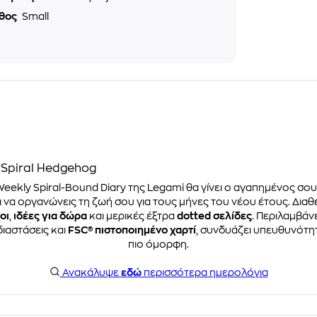
θος
Small
 Spiral Hedgehog
 Weekly Spiral-Bound Diary της Legami θα γίνει ο αγαπημένος σο
να οργανώνεις τη ζωή σου για τους μήνες του νέου έτους. Διαθ
οι
,
ιδέες για δώρα
και μερικές έξτρα
dotted σελίδες
. Περιλαμβάν
διαστάσεις και
FSC® πιστοποιημένο χαρτί
, συνδυάζει υπευθυνότητα
πιο όμορφη.
Ανακάλυψε
εδώ
περισσότερα ημερολόγια