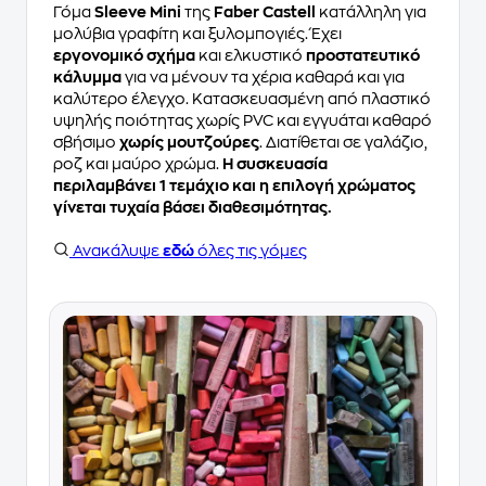
Γόμα
Sleeve Mini
της
Faber Castell
κατάλληλη για
μολύβια γραφίτη και ξυλομπογιές. Έχει
εργονομικό σχήμα
και ελκυστικό
προστατευτικό
κάλυμμα
για να μένουν τα χέρια καθαρά και για
καλύτερο έλεγχο. Κατασκευασμένη από πλαστικό
υψηλής ποιότητας χωρίς PVC και εγγυάται καθαρό
σβήσιμο
χωρίς μουτζούρες
. Διατίθεται σε γαλάζιο,
ροζ και μαύρο χρώμα.
Η συσκευασία
περιλαμβάνει 1 τεμάχιο και η επιλογή χρώματος
γίνεται τυχαία βάσει διαθεσιμότητας.
Ανακάλυψε
εδώ
όλες τις γόμες