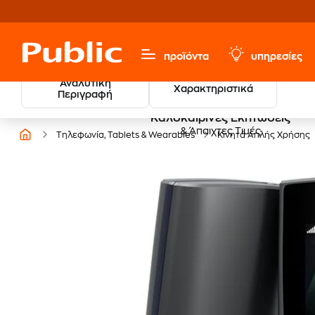
προϊόντα
υπηρεσίες
Αναλυτική
Χαρακτηριστικά
Περιγραφή
Καλοκαιρινές Εκπτώσεις
& Άπαιχτες Τιμές
Τηλεφωνία, Tablets & Wearables
Κινητά Απλής Χρήσης