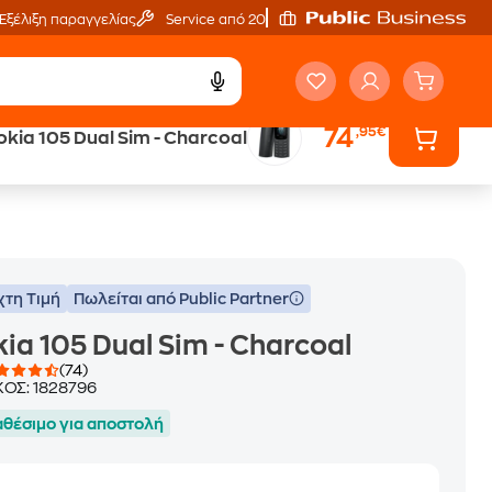
Εξέλιξη παραγγελίας
Service από 20'
74
,95€
okia 105 Dual Sim - Charcoal
Trade & Save
επιστροφή κινητού
χτη Τιμή
Πωλείται από Public Partner
ia 105 Dual Sim - Charcoal
(74)
ΚΟΣ:
1828796
αθέσιμο για αποστολή