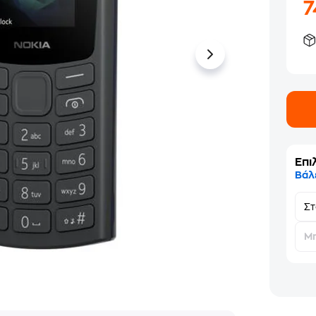
Επι
Βάλ
Σ
Μη