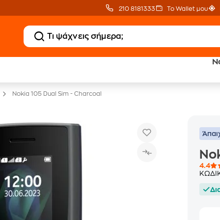
210 8181333
Το Wallet μου
N
Δώρο ΑΙ courses
Δωρεάν BoxNow
αξίας 150€
για 1 χρόνο!
Nokia 105 Dual Sim - Charcoal
Άπαι
Nok
4.4
ΚΩΔΙ
Δι