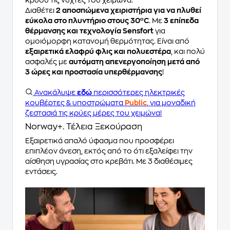
Διαθέτει
2 αποσπώμενα χειριστήρια για να πλυθεί
εύκολα στο πλυντήριο στους 30ºC
. Με
3 επίπεδα
θέρμανσης και τεχνολογία Sensfort
για
ομοιόμορφη κατανομή θερμότητας. Είναι από
εξαιρετικά ελαφρύ φλις και πολυεστέρα
, και πολύ
ασφαλές με
αυτόματη απενεργοποίηση μετά από
3 ώρες και προστασία υπερθέρμανσης
!
Ανακάλυψε
εδώ
περισσότερες ηλεκτρικές
κουβέρτες & υποστρώματα
Public
, για μοναδική
ζεστασιά τις κρύες μέρες του χειμώνα!
Norway+. Τέλεια Ξεκούραση
Εξαιρετικά απαλό ύφασμα που προσφέρει
επιπλέον άνεση, εκτός από το ότι εξαλείφει την
αίσθηση υγρασίας στο κρεβάτι. Με 3 διαθέσιμες
εντάσεις.