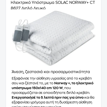
Ηλεκτρικό Υπόστρωμα SOLAC NORWAY+ CT
8627 Διπλό Λευκό
Άνεση, ζεστασιά και προσαρμοστικότητα
Εξαφάνισε την αίσθηση υγρασίας από το κρεβάτι
σου και ζέστανέ το, με το
Norway +, το ηλεκτρικό
υπόστρωμα 150x140 cm 120 W
, που
προσαρμόζεται σε οποιοδήποτε διπλό κρεβάτι.
Ενεργοποιήσέ το 5 λεπτά πριν πας για ύπνο
και θα
εξαφανίσει γρήγορα αυτή τη δυσάρεστη αίσθηση
κρύου τις νύχτες του χειμώνα.