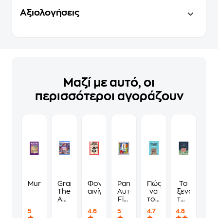
Αξιολογήσεις
Μαζί με αυτό, οι
περισσότεροι αγοράζουν
Murdoku
Grand
Φονικά
Panini
Πώς
Το
Theft
αινίγματα
Αυτοκόλλητα
να
ξενοδοχείο
Auto
Fifa
τους
των
VI
World
λες
συναισθημ
5
4.6
5
4.7
4.8
Standard
Cup
να