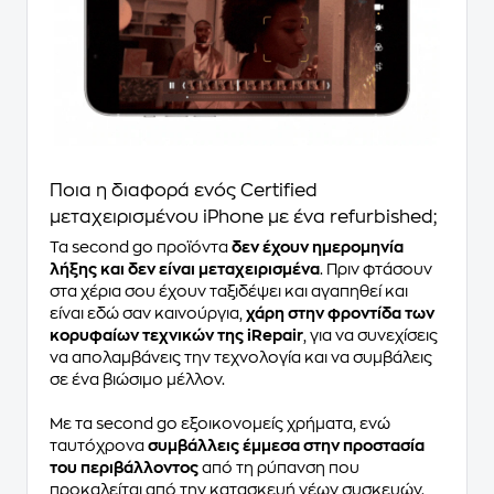
Ποια η διαφορά ενός Certified
μεταχειρισμένου iPhone με ένα refurbished;
Τα second go προϊόντα
δεν έχουν ημερομηνία
λήξης και δεν είναι μεταχειρισμένα
. Πριν φτάσουν
στα χέρια σου έχουν ταξιδέψει και αγαπηθεί και
είναι εδώ σαν καινούργια,
χάρη στην φροντίδα των
κορυφαίων τεχνικών της iRepair
, για να συνεχίσεις
να απολαμβάνεις την τεχνολογία και να συμβάλεις
σε ένα βιώσιμο μέλλον.
Με τα second go εξοικονομείς χρήματα, ενώ
ταυτόχρονα
συμβάλλεις έμμεσα στην προστασία
του περιβάλλοντος
από τη ρύπανση που
προκαλείται από την κατασκευή νέων συσκευών.