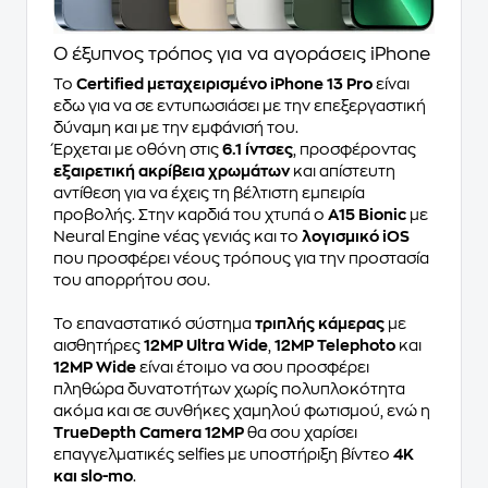
Ο έξυπνος τρόπος για να αγοράσεις iPhone
Το
Certified μεταχειρισμένο iPhone 13 Pro
είναι
εδω για να σε εντυπωσιάσει με την επεξεργαστική
δύναμη και με την εμφάνισή του.
Έρχεται με οθόνη στις
6.1 ίντσες
, προσφέροντας
εξαιρετική ακρίβεια χρωμάτων
και απίστευτη
αντίθεση για να έχεις τη βέλτιστη εμπειρία
προβολής. Στην καρδιά του χτυπά ο
A15 Bionic
με
Neural Engine νέας γενιάς και το
λογισμικό iOS
που προσφέρει νέους τρόπους για την προστασία
του απορρήτου σου.
Το επαναστατικό σύστημα
τριπλής κάμερας
με
αισθητήρες
12MP Ultra Wide
,
12MP Telephoto
και
12MP Wide
είναι έτοιμο να σου προσφέρει
πληθώρα δυνατοτήτων χωρίς πολυπλοκότητα
ακόμα και σε συνθήκες χαμηλού φωτισμού, ενώ η
TrueDepth Camera 12MP
θα σου χαρίσει
επαγγελματικές selfies με υποστήριξη βίντεο
4Κ
και slo-mo
.