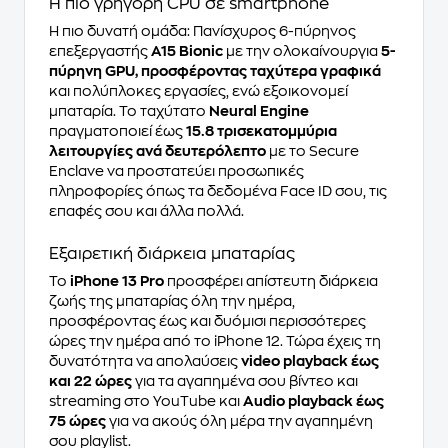
Η πιο γρήγορη CPU σε smartphone
Η πιο δυνατή ομάδα: Πανίσχυρος 6-πύρηνος
επεξεργαστής
A15 Bionic
με την ολοκαίνουργια
5-
πύρηνη GPU, προσφέροντας ταχύτερα γραφικά
και πολύπλοκες εργασίες, ενώ εξοικονομεί
μπαταρία. Το ταχύτατο
Neural Engine
πραγματοποιεί έως
15.8 τρισεκατομμύρια
λειτουργίες ανά δευτερόλεπτο
με το Secure
Enclave να προστατεύει προσωπικές
πληροφορίες όπως τα δεδομένα Face ID σου, τις
επαφές σου και άλλα πολλά.
Εξαιρετική διάρκεια μπαταρίας
Το
iPhone 13 Pro
προσφέρει απίστευτη διάρκεια
ζωής της μπαταρίας όλη την ημέρα,
προσφέροντας έως και δυόμισι περισσότερες
ώρες την ημέρα από το iPhone 12. Τώρα έχεις τη
δυνατότητα να απολαύσεις
video playback έως
και 22 ώρες
για τα αγαπημένα σου βίντεο και
streaming στο YouTube και
Audio playback έως
75 ώρες
για να ακούς όλη μέρα την αγαπημένη
σου playlist.