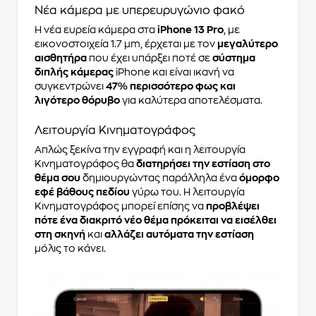
Νέα κάμερα με υπερευρυγώνιο φακό
Η νέα ευρεία κάμερα στα
iPhone 13 Pro
, με
εικονοστοιχεία 1.7 μm, έρχεται με τον
μεγαλύτερο
αισθητήρα
που έχει υπάρξει ποτέ σε
σύστημα
διπλής κάμερας
iPhone και είναι ικανή να
συγκεντρώνει
47% περισσότερο φως και
λιγότερο θόρυβο
για καλύτερα αποτελέσματα.
Λειτουργία Κινηματογράφος
Απλώς ξεκίνα την εγγραφή και η λειτουργία
Κινηματογράφος θα
διατηρήσει την εστίαση στο
θέμα σου
δημιουργώντας παράλληλα ένα
όμορφο
εφέ βάθους πεδίου
γύρω του. Η λειτουργία
Κινηματογράφος μπορεί επίσης να
προβλέψει
πότε ένα διακριτό νέο θέμα πρόκειται να εισέλθει
στη σκηνή
και
αλλάζει αυτόματα την εστίαση
μόλις το κάνει.