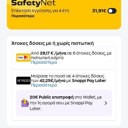
31,91€
Επέκταση εγγύησης για 4 έτη
Περισσότερα
Άτοκες δόσεις με ή χωρίς πιστωτική
Από
28,17 € /μήνα
σε 6 άτοκες δόσεις, με
πιστωτική κάρτα
Περισσότερα
Μοίρασε το ποσό σε 4 άτοκες δόσεις
των
42,25€/μήνα
με
Snappi Pay Later
Περισσότερα
20€ Public επιστροφή
στο Wallet, με
την 1η αγορά σου με Snappi Pay
Later.