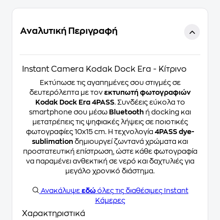
Αναλυτική Περιγραφή
Instant Camera Kodak Dock Era - Κίτρινο
Εκτύπωσε τις αγαπημένες σου στιγμές σε
δευτερόλεπτα με τον
εκτυπωτή φωτογραφιών
Kodak Dock Era 4PASS
. Συνδέεις εύκολα το
smartphone σου μέσω
Bluetooth
ή docking και
μετατρέπεις τις ψηφιακές λήψεις σε ποιοτικές
φωτογραφίες 10x15 cm. Η τεχνολογία
4PASS dye-
sublimation
δημιουργεί ζωντανά χρώματα και
προστατευτική επίστρωση, ώστε κάθε φωτογραφία
να παραμένει ανθεκτική σε νερό και δαχτυλιές για
μεγάλο χρονικό διάστημα.
Ανακάλυψε
εδώ
όλες τις διαθέσιμες Instant
Κάμερες
Χαρακτηριστικά