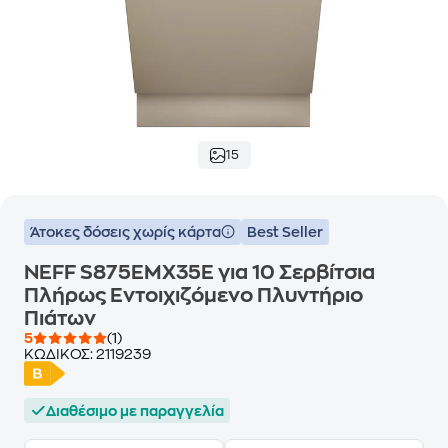
15
Άτοκες δόσεις χωρίς κάρτα
Best Seller
NEFF S875EMX35E για 10 Σερβίτσια
Πλήρως Εντοιχιζόμενο Πλυντήριο
Πιάτων
5
(1)
ΚΩΔΙΚΟΣ:
2119239
Διαθέσιμο με παραγγελία