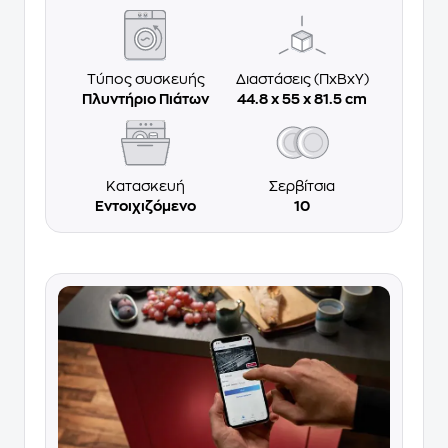
Τύπος συσκευής
Διαστάσεις (ΠxΒxΥ)
Πλυντήριο Πιάτων
44.8 x 55 x 81.5 cm
Κατασκευή
Σερβίτσια
Εντοιχιζόμενο
10