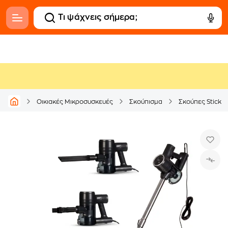
Οικιακές Μικροσυσκευές
Σκούπισμα
Σκούπες Stick