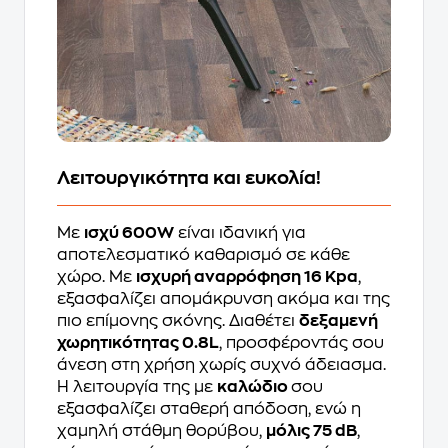
Λειτουργικότητα και ευκολία!
Με
ισχύ 600W
είναι ιδανική για
αποτελεσματικό καθαρισμό σε κάθε
χώρο. Με
ισχυρή αναρρόφηση 16 Kpa
,
εξασφαλίζει απομάκρυνση ακόμα και της
πιο επίμονης σκόνης. Διαθέτει
δεξαμενή
χωρητικότητας 0.8L
, προσφέροντάς σου
άνεση στη χρήση χωρίς συχνό άδειασμα.
Η λειτουργία της με
καλώδιο
σου
εξασφαλίζει σταθερή απόδοση, ενώ η
χαμηλή στάθμη θορύβου,
μόλις 75 dB
,